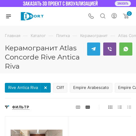
0
—
—
—
—
Главная
Каталог
Плитка
Керамогранит
Atlas Co
Керамогранит Atlas
Concorde Rive Antica
Riva
Rive Antica Riva
Cliff
Empire Arabescato
Empire Ca
ФИЛЬТР