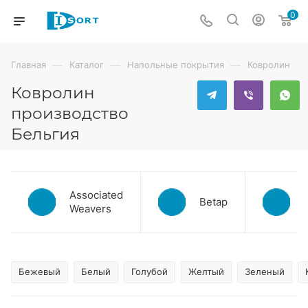
0
—
—
—
Главная
Каталог
Напольные покрытия
Ковролин
Ковролин
производство
Бельгия
Associated
Betap
Weavers
Бежевый
Белый
Голубой
Желтый
Зеленый