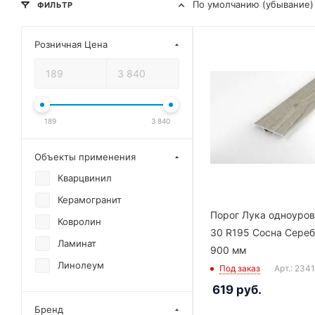
По умолчанию (убывание)
ФИЛЬТР
Розничная Цена
189
3 840
Объекты применения
Кварцвинил
Керамогранит
Порог Лука одноуро
Ковролин
30 R195 Сосна Сере
Ламинат
900 мм
Линолеум
Под заказ
Арт.: 234
619
руб.
Бренд