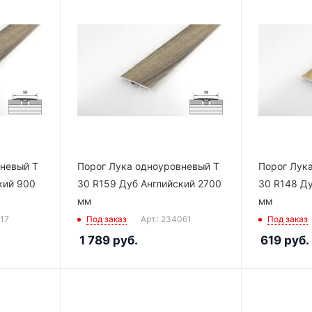
вневый Т
Порог Лука одноуровневый Т
Порог Лук
кий 900
30 R159 Дуб Английский 2700
30 R148 Д
мм
мм
117
Под заказ
Арт.: 234061
Под заказ
1 789
руб.
619
руб.