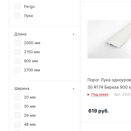
Pergo
Лука
Длина
2000 мм
2150 мм
900 мм
2700 мм
Порог Лука одноуро
30 R174 Береза 900 
Ширина
Под заказ
Арт.: 234
20 мм
30 мм
619
руб.
26 мм
48 мм