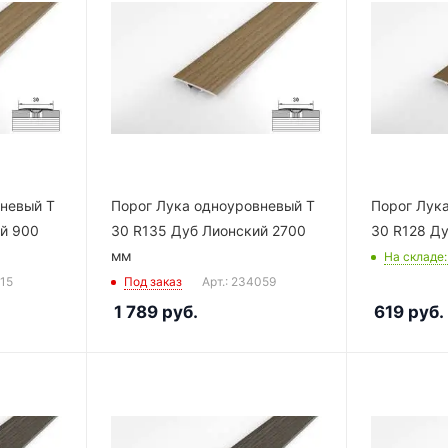
вневый Т
Порог Лука одноуровневый Т
Порог Лук
й 900
30 R135 Дуб Лионский 2700
30 R128 Д
мм
На складе
115
Под заказ
Арт.: 234059
1 789
руб.
619
руб.