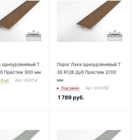
а одноуровневый Т
Порог Лука одноуровневый Т
уб Престиж 900 мм
30 R128 Дуб Престиж 2700
мм
: 4
шт
Арт.: 234114
Под заказ
Арт.: 234058
1 789
руб.