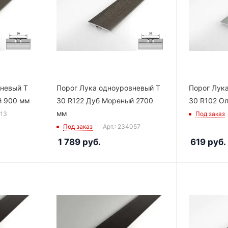
вневый Т
Порог Лука одноуровневый Т
Порог Лук
й 900 мм
30 R122 Дуб Мореный 2700
30 R102 О
мм
113
Под заказ
Под заказ
Арт.: 234057
1 789
руб.
619
руб.