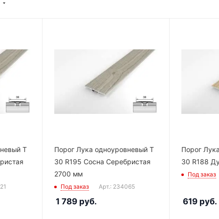
вневый Т
Порог Лука одноуровневый Т
Порог Лук
бристая
30 R195 Сосна Серебристая
30 R188 Д
2700 мм
Под заказ
121
Под заказ
Арт.: 234065
1 789
руб.
619
руб.