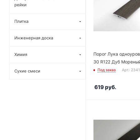
рейки
Плитка
Инженерная доска
Порог Лука одноуро
Химия
30 R122 Дуб Морены
Под заказ
Арт.: 234
Сухие смеси
619
руб.