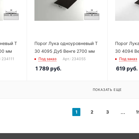
вневый Т
Порог Лука одноуровневый Т
Порог Лук
00 мм
30 4095 Дуб Венге 2700 мм
30 4094 В
: 234111
Под заказ
Арт.: 234055
Под заказ
1 789
руб.
619
руб.
ПОКАЗАТЬ ЕЩЕ
1
2
3
1