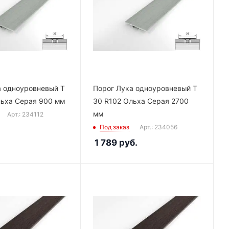
а одноуровневый Т
Порог Лука одноуровневый Т
льха Серая 900 мм
30 R102 Ольха Серая 2700
мм
Арт.: 234112
Под заказ
Арт.: 234056
1 789
руб.