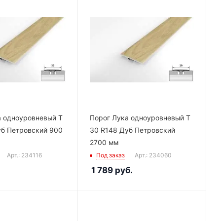
а одноуровневый Т
Порог Лука одноуровневый Т
уб Петровский 900
30 R148 Дуб Петровский
2700 мм
Арт.: 234116
Под заказ
Арт.: 234060
1 789
руб.