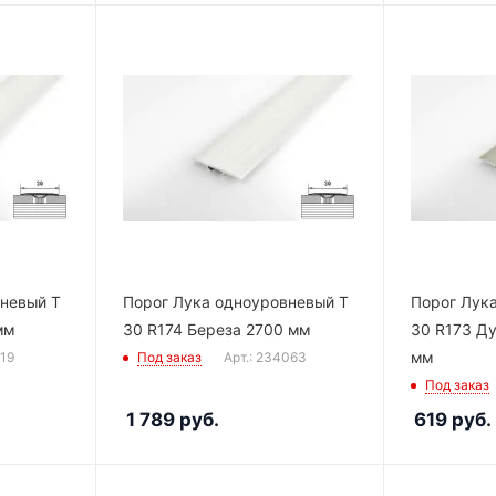
вневый Т
Порог Лука одноуровневый Т
Порог Лук
мм
30 R174 Береза 2700 мм
30 R173 Д
мм
119
Под заказ
Арт.: 234063
Под заказ
1 789
руб.
619
руб.