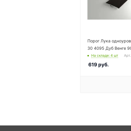
Порог Лука одноуро
30 4095 Дуб Венге 9
На складе
: 4
шт
Арт.
619
руб.