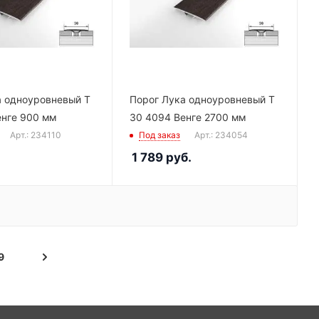
а одноуровневый Т
Порог Лука одноуровневый Т
енге 900 мм
30 4094 Венге 2700 мм
Арт.: 234110
Под заказ
Арт.: 234054
1 789
руб.
9