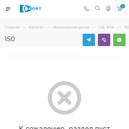
0
—
—
—
—
Главная
Каталог
Инженерная доска
Lab Arte
15
150
К сожалению, раздел пуст