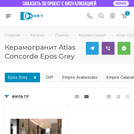
0
—
—
—
—
Главная
Каталог
Плитка
Керамогранит
Atlas Co
Керамогранит Atlas
Concorde Epos Grey
Epos Grey
Cliff
Empire Arabescato
Empire Calacat
ФИЛЬТР