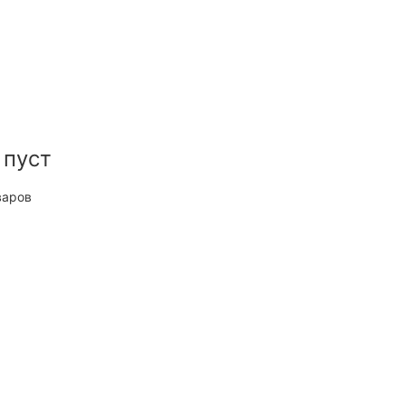
 пуст
варов