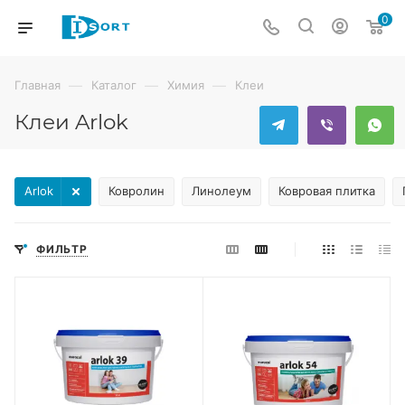
0
—
—
—
Главная
Каталог
Химия
Клеи
Клеи Arlok
Arlok
Ковролин
Линолеум
Ковровая плитка
ФИЛЬТР