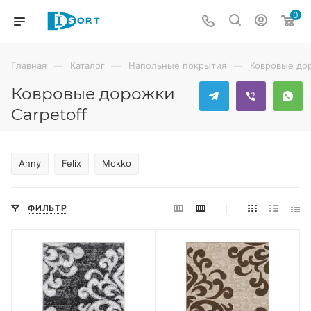
0
—
—
—
Главная
Каталог
Напольные покрытия
Ковровые до
Ковровые дорожки
Carpetoff
Anny
Felix
Mokko
ФИЛЬТР