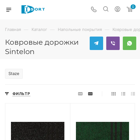
0
—
—
—
Главная
Каталог
Напольные покрытия
Ковровые до
Ковровые дорожки
Sintelon
Staze
ФИЛЬТР