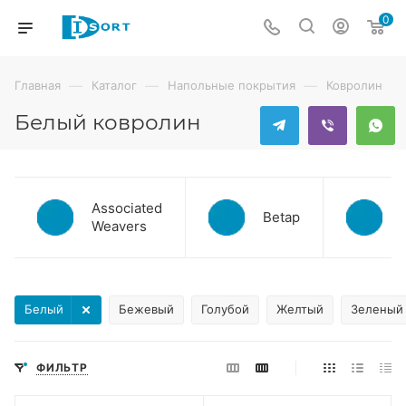
0
—
—
—
Главная
Каталог
Напольные покрытия
Ковролин
Белый ковролин
Associated
Betap
Weavers
Белый
Бежевый
Голубой
Желтый
Зеленый
ФИЛЬТР