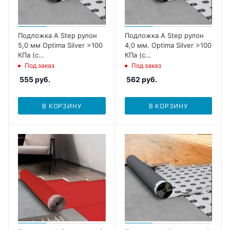
Подложка A Step рулон
Подложка A Step рулон
5,0 мм Optima Silver >100
4,0 мм. Optima Silver >100
КПа (с
КПа (с
пароизол.,оверлапом)
пароизол.,оверлапом)
Под заказ
Под заказ
555
руб.
562
руб.
В КОРЗИНУ
В КОРЗИНУ