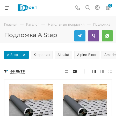
0
—
—
—
Главная
Каталог
Напольные покрытия
Подложка
Подложка A Step
A Step
Ковролин
Aksalut
Alpine Floor
Amori
ФИЛЬТР