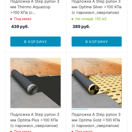
Подложка A Step рулон 3
Подложка A Step рулон 3
мм Thermo Aquastop
мм Optima Silver >100 КПа
>100 КПа (с
(с пароизол.,оверлапом)
пароизол.,оверлапом)
Под заказ
На складе
: 150
м2
439
руб.
389
руб.
В КОРЗИНУ
В КОРЗИНУ
Подложка A Step рулон 3
Подложка A Step рулон 3
мм Optima Plus >100 КПа
мм Optima Gold >100 КПа
(с пароизол.,оверлапом)
(с пароизол.,оверлапом)
Под заказ
Под заказ