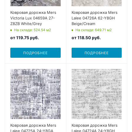
Ковровая дорожка Mers
Ковровая дорожка Mers
Victoria Lux 04659A 27-
Lalee 04726A 62-Y8GH
Z8ZB White/Grey
Beige/Cream
На складе
: 524.54
м2
На складе
: 649.71
м2
от
119.75 руб.
от
118.50 руб.
ПОДРОБНЕЕ
ПОДРОБНЕЕ
Ковровая дорожка Mers
Ковровая дорожка Mers
Lalee 04725A 24-Y8GA
Lalee 04724A 24-Y8GH