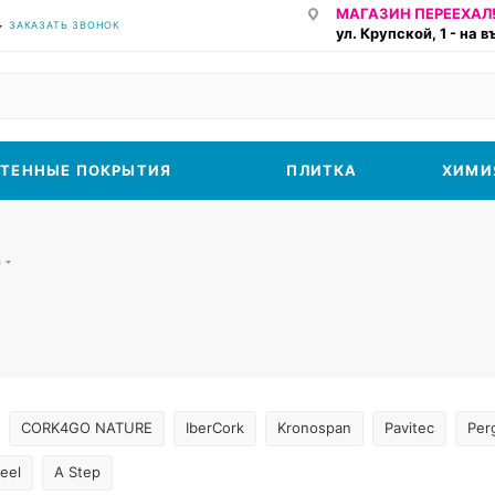
МАГАЗИН ПЕРЕЕХАЛ!
ЗАКАЗАТЬ ЗВОНОК
ул. Крупской, 1 - на 
ТЕННЫЕ ПОКРЫТИЯ
ПЛИТКА
ХИМИ
а
CORK4GO NATURE
IberCork
Kronospan
Pavitec
Per
eel
A Step