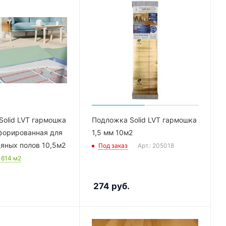
olid LVT гармошка
Подложка Solid LVT гармошка
форированная для
1,5 мм 10м2
яных полов 10,5м2
Под заказ
Арт.: 205018
: 614
м2
274
руб.