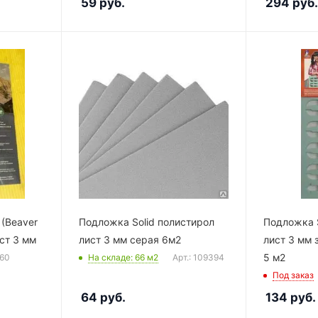
59
руб.
294
руб.
 (Beaver
Подложка Solid полистирол
Подложка S
ст 3 мм
лист 3 мм серая 6м2
лист 3 мм 
5 м2
360
На складе
: 66
м2
Арт.: 109394
Под заказ
64
руб.
134
руб.