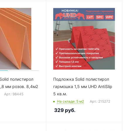
olid полистирол
Подложка Solid полистирол
,8 мм розов. 8,4м2
гармошка 1,5 мм UHD AntiSlip
5 кв.м.
Арт.: 98445
На складе
: 5
м2
Арт.: 215272
329
руб.