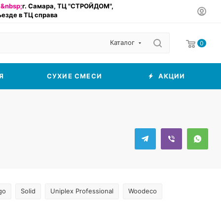
&nbsp;
г. Самара, ТЦ "СТРОЙДОМ",
въезде в ТЦ справа
Каталог
0
Я
СУХИЕ СМЕСИ
АКЦИИ
go
Solid
Uniplex Professional
Woodeco