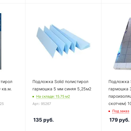
стирол
Подложка Solid полистирол
Подложка S
0 кв.м.
гармошка 5 мм синяя 5,25м2
гармошка 
пароизоляц
На складе
: 15.75
м2
скотчем) 1
525
Арт.: 95267
Под заказ
135
руб.
179
руб.