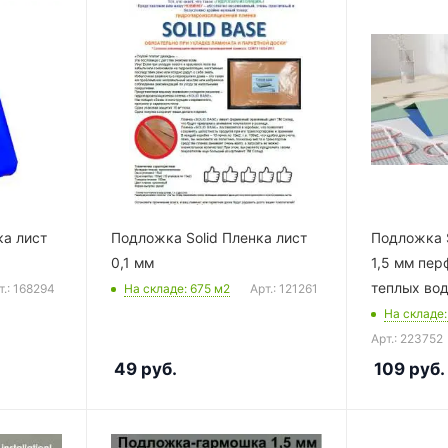
ка лист
Подложка Solid Пленка лист
Подложка S
0,1 мм
1,5 мм пер
теплых вод
т.: 168294
На складе
: 675
м2
Арт.: 121261
На складе
Арт.: 223752
49
руб.
109
руб.