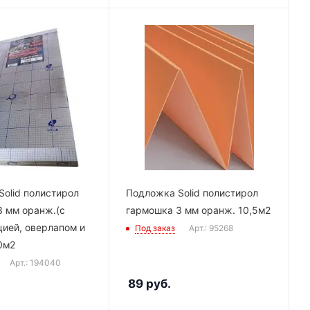
olid полистирол
Подложка Solid полистирол
3 мм оранж.(с
гармошка 3 мм оранж. 10,5м2
ией, оверлапом и
Под заказ
Арт.: 95268
0м2
Арт.: 194040
89
руб.