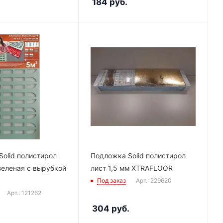
184
руб.
olid полистирол
Подложка Solid полистирол
зеленая с вырубкой
лист 1,5 мм XTRAFLOOR
Под заказ
Арт.: 229620
Арт.: 121262
304
руб.