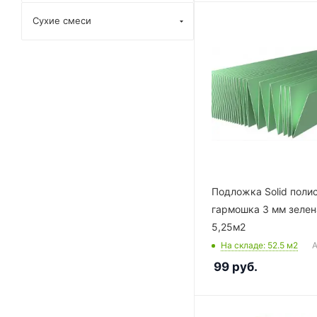
Сухие смеси
Подложка Solid поли
гармошка 3 мм зелен
5,25м2
На складе
: 52.5
м2
А
99
руб.