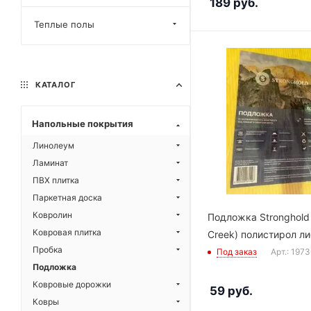
189
руб.
Теплые полы
КАТАЛОГ
Напольные покрытия
Линолеум
Ламинат
ПВХ плитка
Паркетная доска
Ковролин
Подложка Stronghold
Ковровая плитка
Creek) полистирол ли
Пробка
Под заказ
Арт.: 197
Подложка
Ковровые дорожки
59
руб.
Ковры