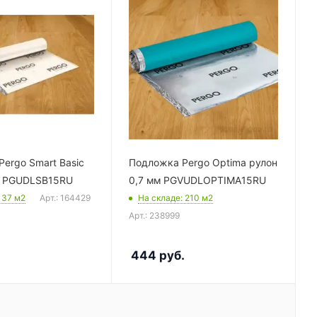
ergo Smart Basic
Подложка Pergo Optima рулон
м PGUDLSB15RU
0,7 мм PGVUDLOPTIMA15RU
: 37
м2
Арт.: 164429
На складе
: 210
м2
Арт.: 238999
444
руб.