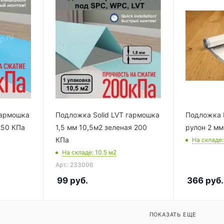
гармошка
Подложка Solid LVT гармошка
Подложка P
250 КПа
1,5 мм 10,5м2 зеленая 200
рулон 2 м
КПа
На складе
На складе
: 10.5
м2
Арт.: 233006
99
руб.
366
руб.
ПОКАЗАТЬ ЕЩЕ