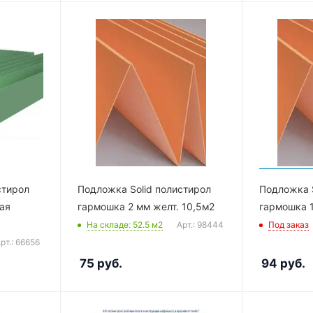
стирол
Подложка Solid полистирол
Подложка S
ая
гармошка 2 мм желт. 10,5м2
гармошка 1
На складе
: 52.5
м2
Арт.: 98444
Под заказ
рт.: 66656
75
руб.
94
руб.