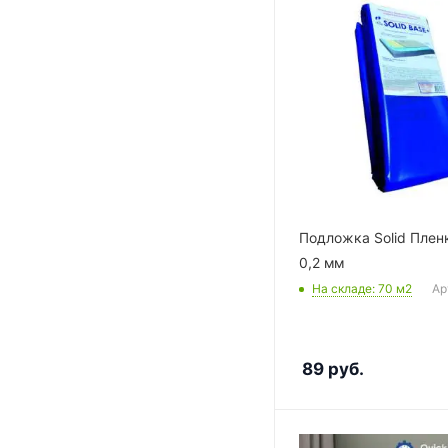
Подложка Solid Плен
0,2 мм
На складе
: 70
м2
Ар
89
руб.