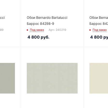
cci
Обои Bernardo Bartalucci
Обои Bernar
Баррос 84298-9
Баррос 84
189
Под заказ
Арт.: 240219
Под заказ
4 800
руб.
4 800
ру