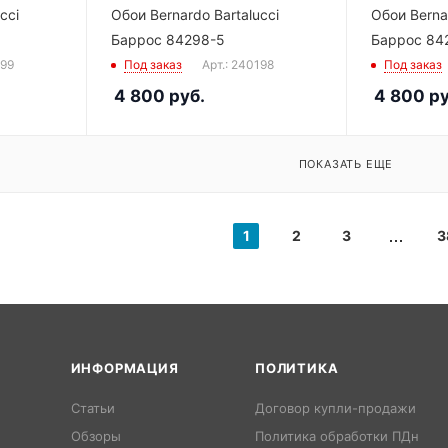
cci
Обои Bernardo Bartalucci
Обои Bernar
Баррос 84298-5
Баррос 84
199
Под заказ
Арт.: 240198
Под заказ
4 800
руб.
4 800
ру
ПОКАЗАТЬ ЕЩЕ
1
2
3
3
ИНФОРМАЦИЯ
ПОЛИТИКА
Статьи
Договор купли-продажи
Обзоры
Политика обработки ПДн