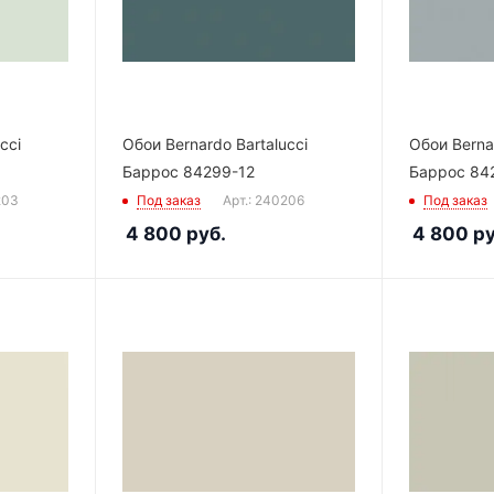
cci
Обои Bernardo Bartalucci
Обои Bernar
Баррос 84299-12
Баррос 84
203
Под заказ
Арт.: 240206
Под заказ
4 800
руб.
4 800
ру