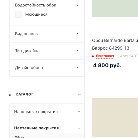
Водостойкость обои
Синий
Моющиеся
Фиолетовый
Черный
Вид основы
Обои Bernardo Bartalu
Баррос 84299-13
Тип дизайна
Под заказ
Арт.: 240
4 800
руб.
Дизайн обоев
КАТАЛОГ
Напольные покрытия
Настенные покрытия
Обои