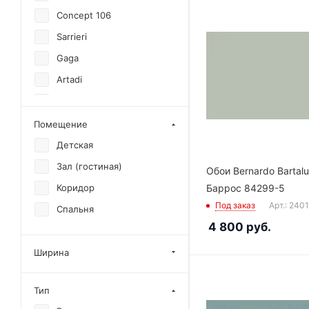
Concept 106
Sarrieri
Gaga
Artadi
Абрузо
Баррос
Помещение
Детская
Зал (гостиная)
Обои Bernardo Bartalu
Баррос 84299-5
Коридор
Под заказ
Арт.: 240
Спальня
4 800
руб.
Ширина
Тип