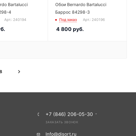
do Bartalucci
Обои Bernardo Bartalucci
298-4
Баррос 84298-3
Арт.: 240194
Под заказ
Арт.: 240196
б.
4 800
руб.
8
+7 (846) 206-05-30
ЗАКАЗАТЬ ЗВОНОК
Info@disort.ru