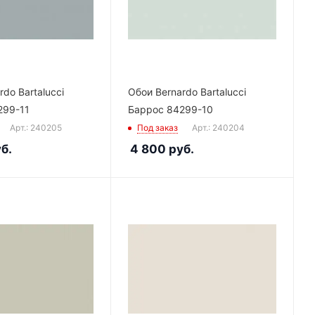
do Bartalucci
Обои Bernardo Bartalucci
299-11
Баррос 84299-10
Арт.: 240205
Под заказ
Арт.: 240204
б.
4 800
руб.