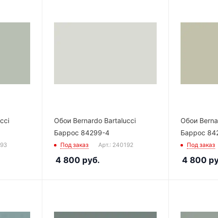
cci
Обои Bernardo Bartalucci
Обои Bernar
Баррос 84299-4
Баррос 84
193
Под заказ
Арт.: 240192
Под заказ
4 800
руб.
4 800
ру