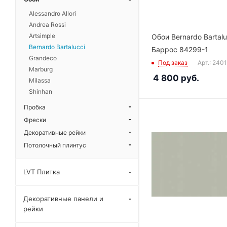
Alessandro Allori
Andrea Rossi
Artsimple
Обои Bernardo Bartalu
Bernardo Bartalucci
Баррос 84299-1
Grandeco
Под заказ
Арт.: 240
Marburg
4 800
руб.
Milassa
Shinhan
Пробка
Фрески
Декоративные рейки
Потолочный плинтус
LVT Плитка
Декоративные панели и
рейки