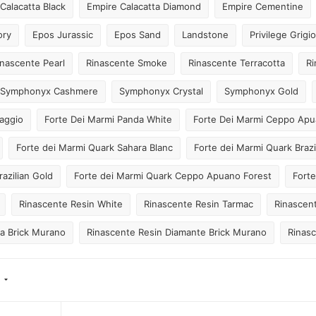
Calacatta Black
Empire Calacatta Diamond
Empire Cementine
ory
Epos Jurassic
Epos Sand
Landstone
Privilege Grigio
inascente Pearl
Rinascente Smoke
Rinascente Terracotta
Ri
Symphonyx Cashmere
Symphonyx Crystal
Symphonyx Gold
aggio
Forte Dei Marmi Panda White
Forte Dei Marmi Ceppo Ap
Forte dei Marmi Quark Sahara Blanc
Forte dei Marmi Quark Brazi
azilian Gold
Forte dei Marmi Quark Ceppo Apuano Forest
Fort
Rinascente Resin White
Rinascente Resin Tarmac
Rinascent
a Brick Murano
Rinascente Resin Diamante Brick Murano
Rinasc