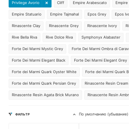
Privilege Avorio
Cliff
Empire Arabescato
Empire 
Empire Statuario
Empire Tajmahal
Epos Grey
Epos Iv
Rinascente Clay
Rinascente Grey
Rinascente Ivory
R
Rive Bella Riva
Rive Dolce Riva
Symphonyx Alabaster
Forte Dei Marmi Mystic Grey
Forte Dei Marmi Ombra di Carav
Forte Dei Marmi Elegant Black
Forte Dei Marmi Elegant Grey
Forte dei Marmi Quark Oyster White
Forte dei Marmi Quark Br
Forte dei Marmi Quark Persian Grey
Rinascente Resin Cream
Rinascente Resin Agata Brick Murano
Rinascente Resin Ambr
По умолчанию (убывание)
ФИЛЬТР