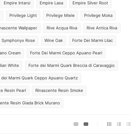
Empire Intarsi
Empire Lasa
Empire Silver Root
Privilege Light
Privilege Miele
Privilege Moka
nascente Wallpaper
Rive Acqua Riva
Rive Antica Riva
Symphonyx Rose
Wine Oak
Forte Dei Marmi Lilac
uano Cream
Forte Dei Marmi Ceppo Apuano Pearl
lian White
Forte dei Marmi Quark Breccia di Caravaggio
e dei Marmi Quark Ceppo Apuano Quartz
e Resin Pearl
Rinascente Resin Smoke
ente Resin Giada Brick Murano