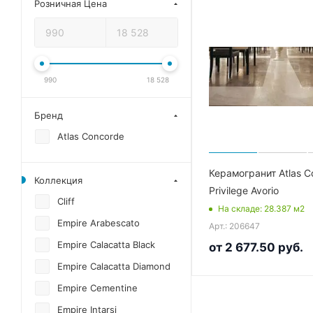
Розничная Цена
990
18 528
Бренд
Atlas Concorde
Керамогранит Atlas C
Коллекция
Privilege Avorio
Cliff
На складе
: 28.387
м2
Empire Arabescato
Арт.: 206647
Empire Calacatta Black
от
2 677.50 руб.
Empire Calacatta Diamond
Empire Cementine
Empire Intarsi