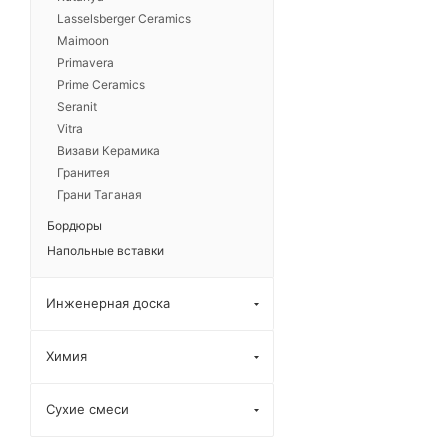
Lasselsberger Ceramics
Rinascente Resin White
Maimoon
Rinascente Resin Pearl
Primavera
Rinascente Resin Tarmac
Prime Ceramics
Seranit
Rinascente Resin Smoke
Vitra
Rinascente Resin Agata
Визави Керамика
Brick Murano
Гранитея
Грани Таганая
Rinascente Resin Ambra
Brick Murano
Бордюры
Rinascente Resin
Напольные вставки
Diamante Brick Murano
Rinascente Resin Giada
Инженерная доска
Brick Murano
Химия
Сухие смеси