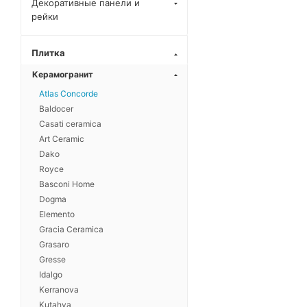
Grey
Декоративные панели и
рейки
Forte dei Marmi Quark
Sahara Blanc
Плитка
Forte dei Marmi Quark
Brazilian White
Керамогранит
Forte dei Marmi Quark
Atlas Concorde
Breccia di Caravaggio
Baldocer
Casati ceramica
Forte dei Marmi Quark
Art Ceramic
Brazilian Gold
Dako
Forte dei Marmi Quark
Royce
Ceppo Apuano Forest
Basconi Home
Forte dei Marmi Quark
Dogma
Oyster White
Elemento
Gracia Ceramica
Forte dei Marmi Quark
Grasaro
Ceppo Apuano Quartz
Gresse
Forte dei Marmi Quark
Idalgo
Persian Grey
Kerranova
Rinascente Resin Cream
Kutahya