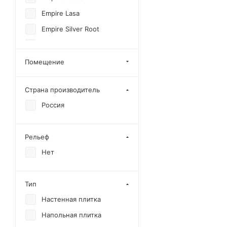
Empire Lasa
Empire Silver Root
Empire Statuario
Empire Tajmahal
Помещение
Epos Grey
Страна производитель
Epos Ivory
Россия
Epos Jurassic
Epos Sand
Рельеф
Landstone
Нет
Privilege Avorio
Privilege Grigio
Тип
Privilege Light
Настенная плитка
Privilege Miele
Напольная плитка
Privilege Moka