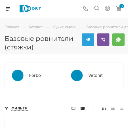
0
—
—
—
Главная
Каталог
Сухие смеси
Базовые ровнители д
Базовые ровнители
(стяжки)
Forbo
Vetonit
ФИЛЬТР