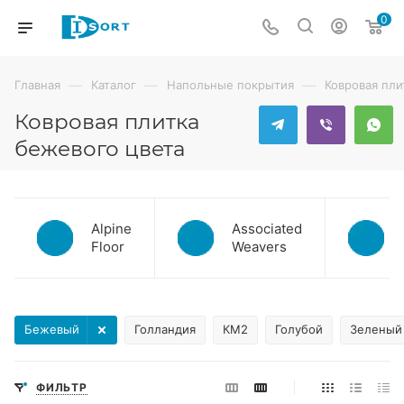
0
—
—
—
Главная
Каталог
Напольные покрытия
Ковровая пли
Ковровая плитка
бежевого цвета
Alpine
Associated
Floor
Weavers
Бежевый
Голландия
КМ2
Голубой
Зеленый
ФИЛЬТР