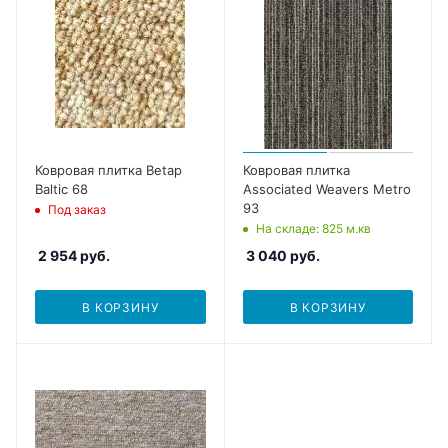
Ковровая плитка Betap
Ковровая плитка
Baltic 68
Associated Weavers Metro
93
Под заказ
На складе
: 825
м.кв
2 954
руб.
3 040
руб.
В КОРЗИНУ
В КОРЗИНУ