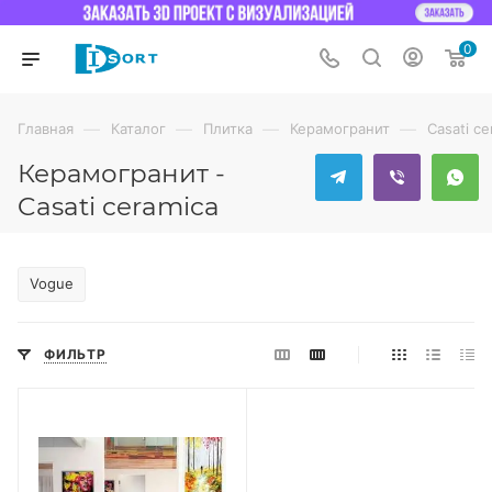
0
—
—
—
—
Главная
Каталог
Плитка
Керамогранит
Casati ce
Керамогранит -
Casati ceramica
Vogue
ФИЛЬТР