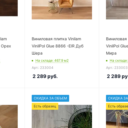
ilam
Виниловая плитка Vinilam
Виниловая 
R Орех
VinilPol Glue 8866 -EIR Дуб
VinilPol Gl
Шера
Мира
2
На складе
: 467.9
м2
На складе
Арт.: 233004
Арт.: 233003
2 289
руб.
2 289
ру
СКИДКА ЗА ОБЪЕМ
СКИДКА ЗА
Есть образец
Есть образ