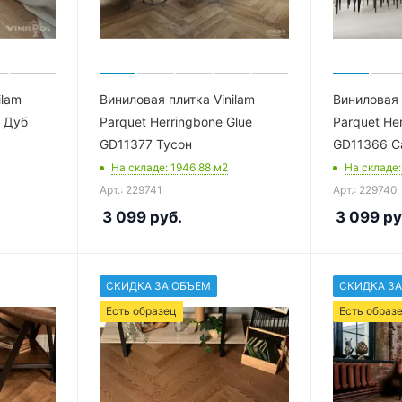
ilam
Виниловая плитка Vinilam
Виниловая 
R Дуб
Parquet Herringbone Glue
Parquet He
GD11377 Тусон
GD11366 С
На складе
: 1946.88
м2
На складе
Арт.: 229741
Арт.: 229740
3 099
руб.
3 099
ру
СКИДКА ЗА ОБЪЕМ
СКИДКА ЗА
Есть образец
Есть образ