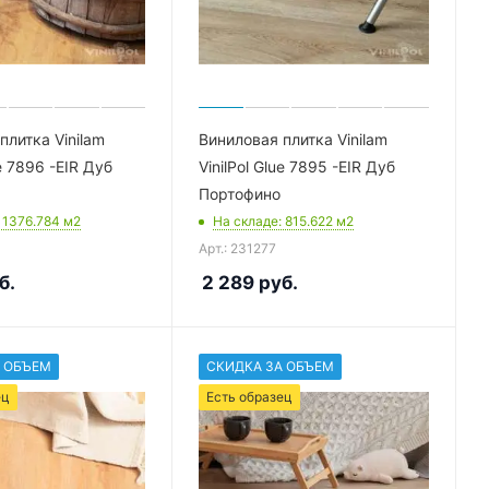
плитка Vinilam
Виниловая плитка Vinilam
ue 7896 -EIR Дуб
VinilPol Glue 7895 -EIR Дуб
Портофино
: 1376.784
м2
На складе
: 815.622
м2
Арт.: 231277
б.
2 289
руб.
 ОБЪЕМ
СКИДКА ЗА ОБЪЕМ
ец
Есть образец