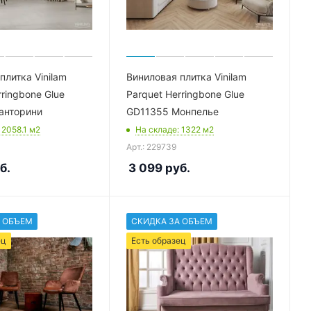
плитка Vinilam
Виниловая плитка Vinilam
rringbone Glue
Parquet Herringbone Glue
анторини
GD11355 Монпелье
: 2058.1
м2
На складе
: 1322
м2
Арт.: 229739
б.
3 099
руб.
 ОБЪЕМ
СКИДКА ЗА ОБЪЕМ
ец
Есть образец