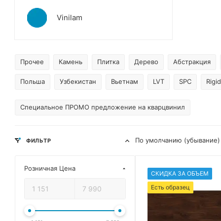
Vinilam
Прочее
Камень
Плитка
Дерево
Абстракция
Польша
Узбекистан
Вьетнам
LVT
SPC
Rigid
Специальное ПРОМО предложение на кварцвинил
По умолчанию (убывание)
ФИЛЬТР
Розничная Цена
СКИДКА ЗА ОБЪЕМ
Есть образец