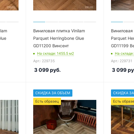
ilam
Виниловая плитка Vinilam
Виниловая 
lue
Parquet Herringbone Glue
Parquet He
GD11200 Винсент
GD11199 В
На складе
: 1455.5
м2
На складе
Арт.: 229735
Арт.: 229731
3 099
руб.
3 099
ру
СКИДКА ЗА ОБЪЕМ
СКИДКА ЗА
Есть образец
Есть образ