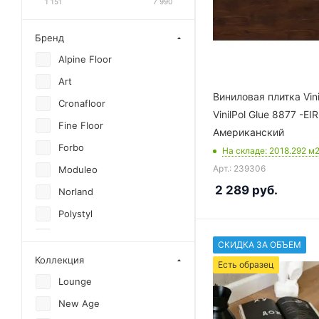
1 151
7 990
Бренд
Alpine Floor
Art
Виниловая плитка Vin
Cronafloor
VinilPol Glue 8877 -EI
Fine Floor
Американский
Forbo
На складе
: 2018.292
м
Арт.: 239306
Moduleo
2 289
руб.
Norland
Polystyl
Royce
СКИДКА ЗА ОБЪЕМ
Tarkett
Коллекция
Есть образец
Timber
Lounge
Vinilam
New Age