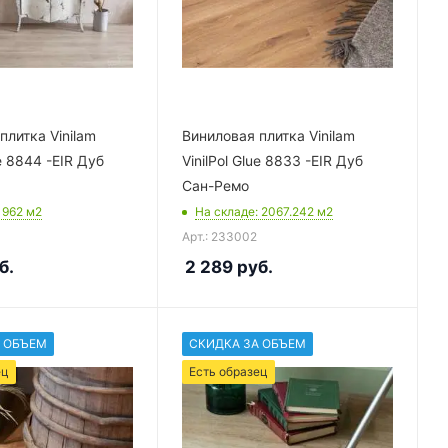
плитка Vinilam
Виниловая плитка Vinilam
ue 8844 -EIR Дуб
VinilPol Glue 8833 -EIR Дуб
Сан-Ремо
: 962
м2
На складе
: 2067.242
м2
Арт.: 233002
б.
2 289
руб.
 ОБЪЕМ
СКИДКА ЗА ОБЪЕМ
ец
Есть образец