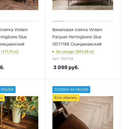
плитка Vinilam
Виниловая плитка Vinilam
rringbone Glue
Parquet Herringbone Glue
енецианский
GD11188 Скандинавский
: 1471.74
м2
На складе
: 1943.68
м2
Арт.: 229738
б.
3 099
руб.
 ОБЪЕМ
СКИДКА ЗА ОБЪЕМ
ец
Есть образец