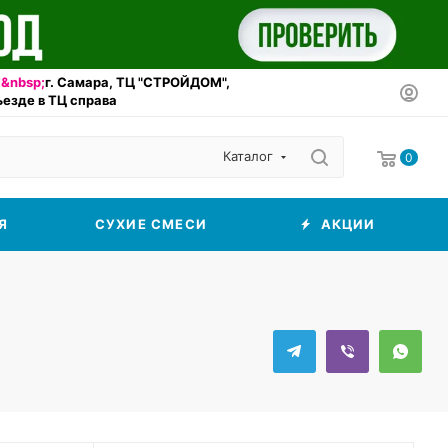
&nbsp;
г. Самара, ТЦ "СТРОЙДОМ",
въезде в ТЦ справа
Каталог
0
Я
СУХИЕ СМЕСИ
АКЦИИ