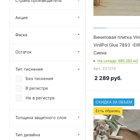
Страна производитель
Eco Stone Dryback
Акция
Eco Wood Dryback
Grand Sequoia LVT
Фаска
Виниловая плитка Vin
Groove
VinilPol Glue 7893 -EI
Lagom Parquet LVT
Остаток
Сиена
Luxury Glue
На складе
: 685.262
м2
Parquet Herringbone Glue
Арт.: 231276
Тип тиснения
Premium
2 289
руб.
Без тиснения
Roots 40
В регистре
Roots 55
Не в регистре
СКИДКА ЗА ОБЪЕМ
Roots 55 EIR
Есть образец
Roots Herringbone
Толщина защитного слоя
Sigrid LVT
Rich
Тип дизайна