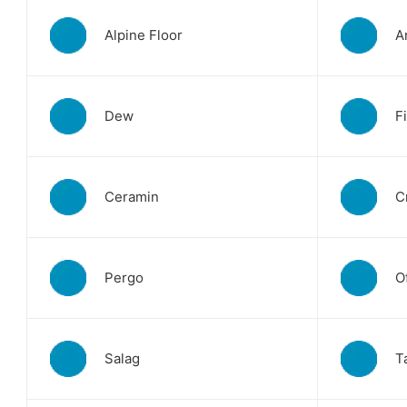
Alpine Floor
A
Dew
F
Ceramin
C
Pergo
O
Salag
T