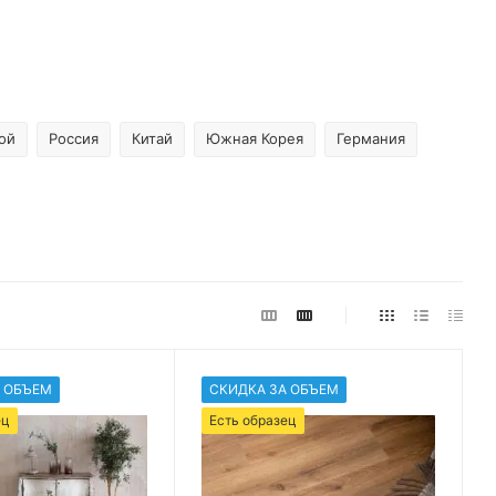
ой
Россия
Китай
Южная Корея
Германия
 ОБЪЕМ
СКИДКА ЗА ОБЪЕМ
ец
Есть образец