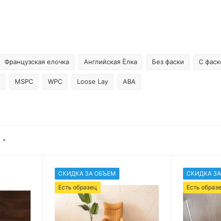
Французская елочка
Английская Ёлка
Без фаски
С фаск
MSPC
WPC
Loose Lay
ABA
СКИДКА ЗА ОБЪЕМ
СКИДКА ЗА
Есть образец
Есть образ