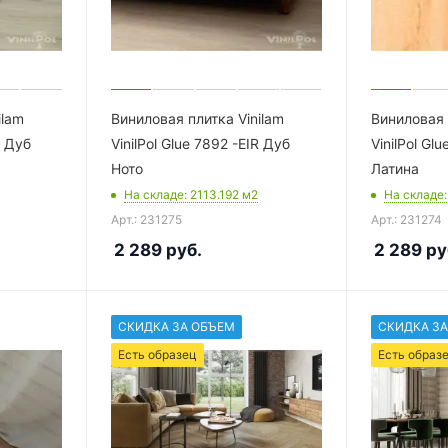
ilam
Виниловая плитка Vinilam
Виниловая 
R Дуб
VinilPol Glue 7892 -EIR Дуб
VinilPol Gl
Ното
Латина
На складе
: 2113.192
м2
На складе
Арт.: 231275
Арт.: 231274
2 289
руб.
2 289
ру
СКИДКА ЗА ОБЪЕМ
СКИДКА ЗА
Есть образец
Есть образ