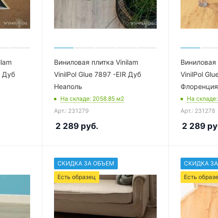
ilam
Виниловая плитка Vinilam
Виниловая 
R Дуб
VinilPol Glue 7897 -EIR Дуб
VinilPol Gl
Неаполь
Флоренция
На складе
: 2058.85
м2
На складе
Арт.: 231279
Арт.: 231278
2 289
руб.
2 289
ру
СКИДКА ЗА ОБЪЕМ
СКИДКА ЗА
Есть образец
Есть образ