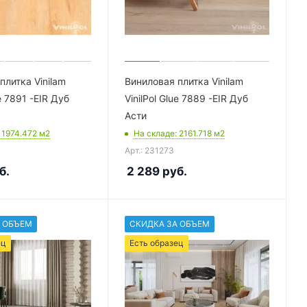
плитка Vinilam
Виниловая плитка Vinilam
ue 7891 -EIR Дуб
VinilPol Glue 7889 -EIR Дуб
Асти
: 1974.472
м2
На складе
: 2161.718
м2
Арт.: 231273
б.
2 289
руб.
 ОБЪЕМ
СКИДКА ЗА ОБЪЕМ
ец
Есть образец