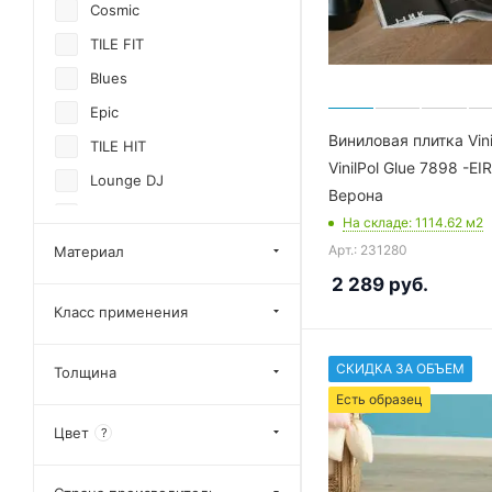
Betta
Cosmic
Ecoclick
TILE FIT
Tulesna
Blues
Epic
Виниловая плитка Vin
TILE HIT
VinilPol Glue 7898 -EI
Lounge DJ
Верона
Ceramo XXL Glue
На складе
: 1114.62
м2
Ceramo XXL Stone
Арт.: 231280
Материал
2 289
руб.
Easy Line
Класс применения
Glue
Light Stone
СКИДКА ЗА ОБЪЕМ
Толщина
Parquet LVT
Есть образец
Ultra
Цвет
?
Chevron LVT
Eco Rich Dryback