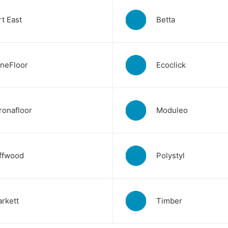
rt East
Betta
ineFloor
Ecoclick
ronafloor
Moduleo
ffwood
Polystyl
arkett
Timber