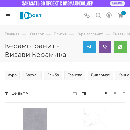
0
—
—
—
—
Главная
Каталог
Плитка
Керамогранит
Визави К
Керамогранит -
Визави Керамика
Аура
Бархан
Глыба
Гранула
Дипломат
Каньо
ФИЛЬТР