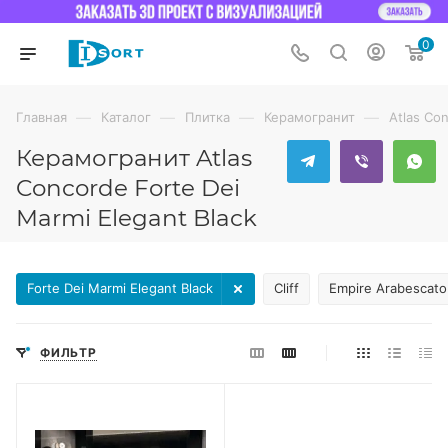
0
—
—
—
—
Главная
Каталог
Плитка
Керамогранит
Atlas Co
Керамогранит Atlas
Concorde Forte Dei
Marmi Elegant Black
Forte Dei Marmi Elegant Black
Cliff
Empire Arabescato
ФИЛЬТР