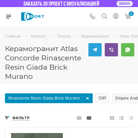
0
—
—
—
—
Главная
Каталог
Плитка
Керамогранит
Atlas Co
Керамогранит Atlas
Concorde Rinascente
Resin Giada Brick
Murano
Rinascente Resin Giada Brick Murano
Cliff
Empire Ara
ФИЛЬТР