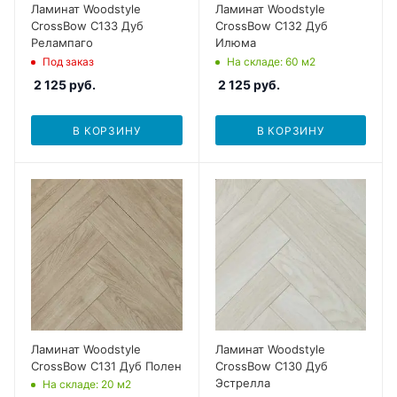
Ламинат Woodstyle
Ламинат Woodstyle
CrossBow C133 Дуб
CrossBow C132 Дуб
Релампаго
Илюма
Под заказ
На складе
: 60
м2
2 125
руб.
2 125
руб.
В КОРЗИНУ
В КОРЗИНУ
Ламинат Woodstyle
Ламинат Woodstyle
CrossBow C131 Дуб Полен
CrossBow C130 Дуб
Эстрелла
На складе
: 20
м2