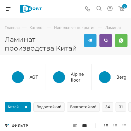
0
—
—
—
Главная
Каталог
Напольные покрытия
Ламинат
Ламинат
производства Китай
Alpine
AGT
Bergal
floor
Китай
Водостойкий
Влагостойкий
34
31
ФИЛЬТР