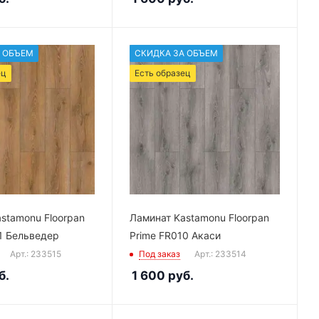
 ОБЪЕМ
СКИДКА ЗА ОБЪЕМ
ец
Есть образец
stamonu Floorpan
Ламинат Kastamonu Floorpan
1 Бельведер
Prime FR010 Акаси
Арт.: 233515
Под заказ
Арт.: 233514
б.
1 600
руб.