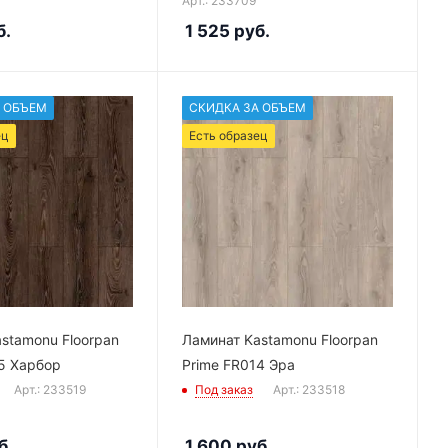
Арт.: 233709
б.
1 525
руб.
 ОБЪЕМ
СКИДКА ЗА ОБЪЕМ
ец
Есть образец
stamonu Floorpan
Ламинат Kastamonu Floorpan
5 Харбор
Prime FR014 Эра
Арт.: 233519
Под заказ
Арт.: 233518
б.
1 600
руб.