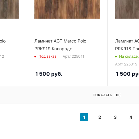
olo
Ламинат AGT Marco Polo
Ламинат AG
PRK919 Колорадо
PRK918 Па
012
Под заказ
Арт.: 225011
На складе
Арт.: 225015
1 500
руб.
1 500
ру
ПОКАЗАТЬ ЕЩЕ
1
2
3
4