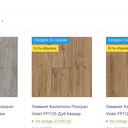
СКИДКА ЗА ОБЪЕМ
СКИДКА ЗА
Есть образец
Есть образ
loorpan
Ламинат Kastamonu Floorpan
Ламинат Ka
ион
Violet FP1125 Дуб Квазар
Violet FP1
На складе
: 23.441
м2
На складе