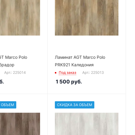
T Marco Polo
Ламинат AGT Marco Polo
брадор
PRK921 Каледония
Арт.: 225014
Под заказ
Арт.: 225013
б.
1 500
руб.
 ОБЪЕМ
СКИДКА ЗА ОБЪЕМ