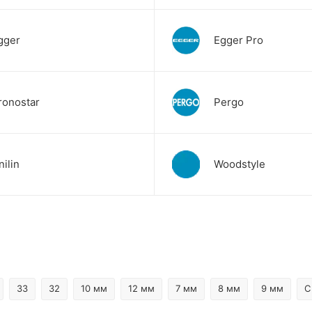
gger
Egger Pro
ronostar
Pergo
nilin
Woodstyle
33
32
10 мм
12 мм
7 мм
8 мм
9 мм
С