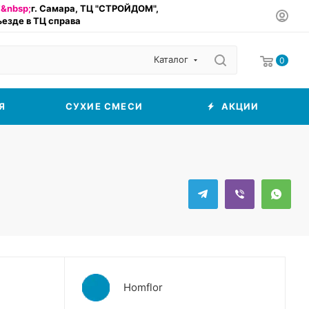
&nbsp;
г. Самара, ТЦ "СТРОЙДОМ",
въезде в ТЦ справа
Каталог
0
Я
СУХИЕ СМЕСИ
АКЦИИ
Homflor