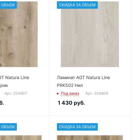
 ОБЪЕМ
СКИДКА ЗА ОБЪЕМ
T Natura Line
Ламинат AGT Natura Line
рик
PRK502 Нил
Арт.: 224907
Под заказ
Арт.: 224908
б.
1 430
руб.
 ОБЪЕМ
СКИДКА ЗА ОБЪЕМ