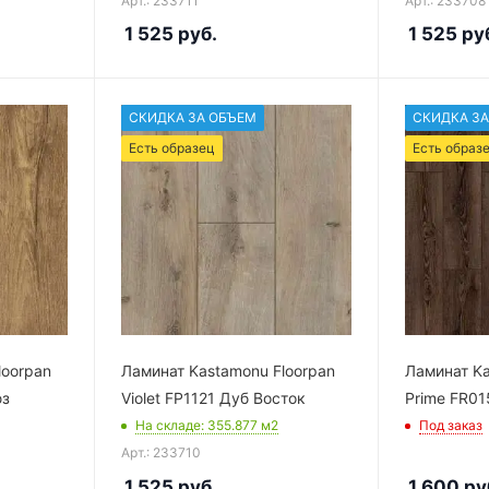
Арт.: 233711
Арт.: 233708
1 525
руб.
1 525
ру
СКИДКА ЗА ОБЪЕМ
СКИДКА ЗА
Есть образец
Есть образ
loorpan
Ламинат Kastamonu Floorpan
Ламинат Ka
юз
Violet FP1121 Дуб Восток
Prime FR01
На складе
: 355.877
м2
Под заказ
Арт.: 233710
1 525
руб.
1 600
ру