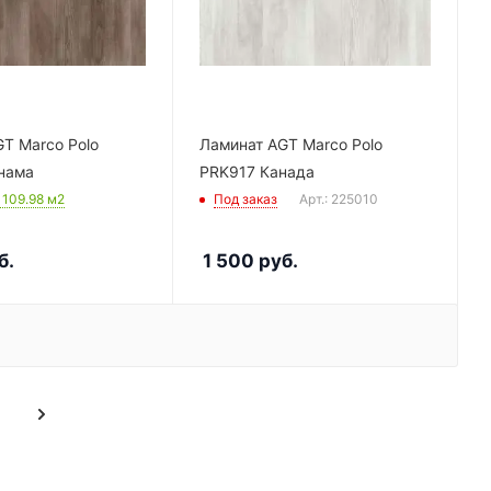
T Marco Polo
Ламинат AGT Marco Polo
нама
PRK917 Канада
: 109.98
м2
Под заказ
Арт.: 225010
б.
1 500
руб.