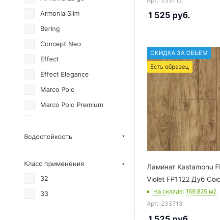
Арт.: 233712
Armonia Slim
1 525
руб.
Bering
Concept Neo
СКИДКА ЗА ОБЪЕМ
Effect
Есть образец
Effect Elegance
Marco Polo
Marco Polo Premium
Natura Line
Floorpan Prime
Водостойкость
Floorpan Violet
Класс применения
Ламинат Kastamonu F
32
Violet FP1122 Дуб Со
На складе
: 159.825
м2
33
Арт.: 233713
1 525
руб.