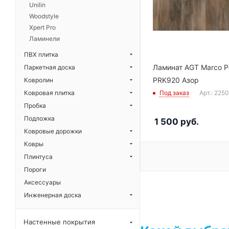
Unilin
Woodstyle
Xpert Pro
Ламинели
ПВХ плитка
Ламинат AGT Marco P
Паркетная доска
PRK920 Азор
Ковролин
Ковровая плитка
Под заказ
Арт.: 225
Пробка
Подложка
1 500
руб.
Ковровые дорожки
Ковры
Плинтуса
Пороги
Аксессуары
Инженерная доска
Настенные покрытия