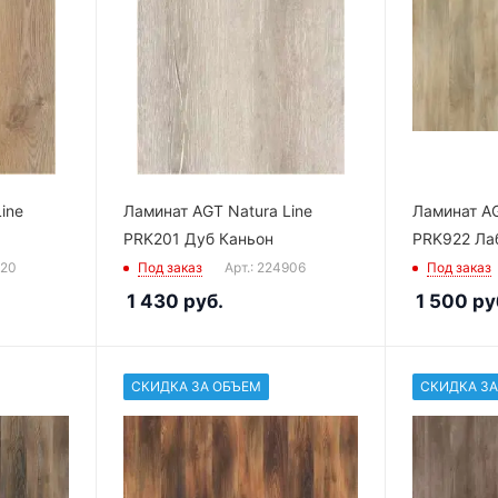
ine
Ламинат AGT Natura Line
Ламинат AG
PRK201 Дуб Каньон
PRK922 Ла
920
Под заказ
Арт.: 224906
Под заказ
1 430
руб.
1 500
ру
СКИДКА ЗА ОБЪЕМ
СКИДКА ЗА