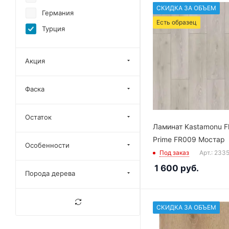
СКИДКА ЗА ОБЪЕМ
Германия
Есть образец
Турция
Акция
Фаска
Остаток
Ламинат Kastamonu F
Prime FR009 Мостар
Особенности
Под заказ
Арт.: 233
1 600
руб.
Порода дерева
СКИДКА ЗА ОБЪЕМ