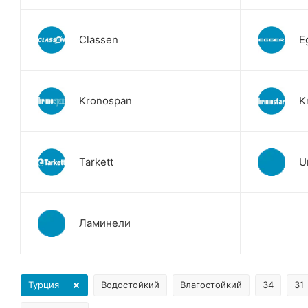
Classen
E
Kronospan
K
Tarkett
U
Ламинели
Турция
Водостойкий
Влагостойкий
34
31