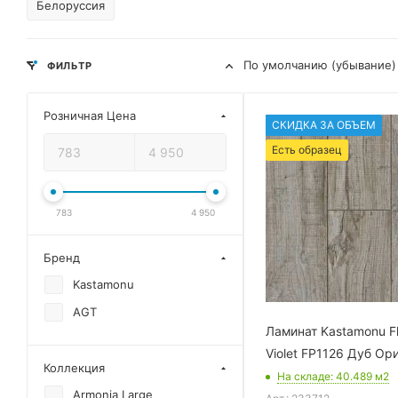
Белоруссия
По умолчанию (убывание)
ФИЛЬТР
Розничная Цена
СКИДКА ЗА ОБЪЕМ
Есть образец
783
4 950
Бренд
Kastamonu
AGT
Ламинат Kastamonu F
Violet FP1126 Дуб Ор
Коллекция
На складе
: 40.489
м2
Armonia Large