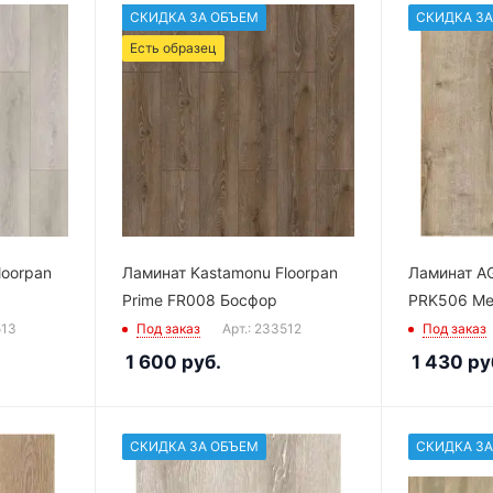
СКИДКА ЗА ОБЪЕМ
СКИДКА ЗА
Есть образец
loorpan
Ламинат Kastamonu Floorpan
Ламинат AG
Prime FR008 Босфор
PRK506 Ме
513
Под заказ
Арт.: 233512
Под заказ
1 600
руб.
1 430
ру
СКИДКА ЗА ОБЪЕМ
СКИДКА ЗА