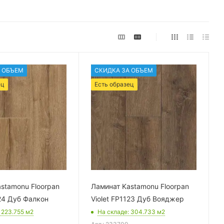
 ОБЪЕМ
СКИДКА ЗА ОБЪЕМ
ец
Есть образец
stamonu Floorpan
Ламинат Kastamonu Floorpan
124 Дуб Фалкон
Violet FP1123 Дуб Вояджер
: 223.755
м2
На складе
: 304.733
м2