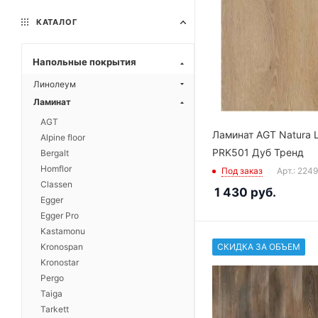
КАТАЛОГ
Напольные покрытия
Линолеум
Ламинат
AGT
Ламинат AGT Natura L
Alpine floor
PRK501 Дуб Тренд
Bergalt
Homflor
Под заказ
Арт.: 224
Classen
1 430
руб.
Egger
Egger Pro
Kastamonu
СКИДКА ЗА ОБЪЕМ
Kronospan
Kronostar
Pergo
Taiga
Tarkett