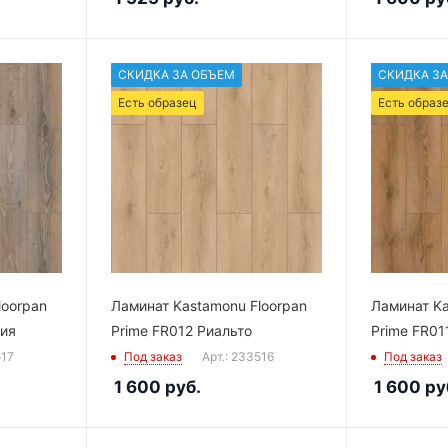
СКИДКА ЗА ОБЪЕМ
СКИДКА ЗА
Есть образец
Есть образ
loorpan
Ламинат Kastamonu Floorpan
Ламинат Ka
дия
Prime FR012 Риальто
Prime FR01
517
Под заказ
Арт.: 233516
Под заказ
1 600
руб.
1 600
ру