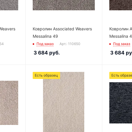
Weavers
Ковролин Associated Weavers
Ковролин A
Messalina 49
Messalina 
654
Под заказ
Арт.: 110650
Под заказ
3 684
руб.
3 684
ру
Есть образец
Есть образ