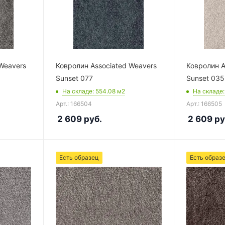
Weavers
Ковролин Associated Weavers
Ковролин A
Sunset 077
Sunset 035
На складе
: 554.08
м2
На складе
Арт.: 166504
Арт.: 166505
2 609
руб.
2 609
ру
Есть образец
Есть образ