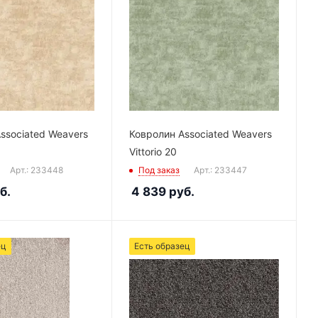
ssociated Weavers
Ковролин Associated Weavers
Vittorio 20
Арт.: 233448
Под заказ
Арт.: 233447
б.
4 839
руб.
ец
Есть образец