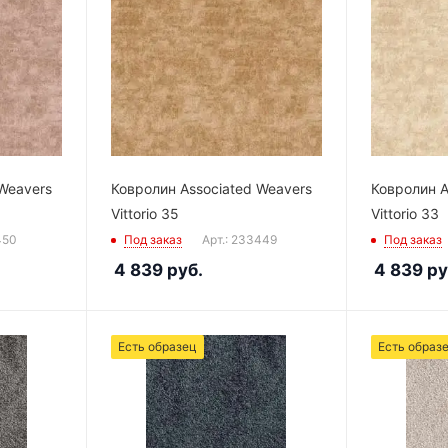
Weavers
Ковролин Associated Weavers
Ковролин A
Vittorio 35
Vittorio 33
450
Под заказ
Арт.: 233449
Под заказ
4 839
руб.
4 839
ру
Есть образец
Есть образ