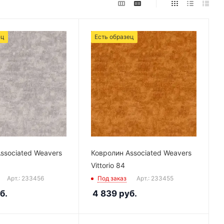
ец
Есть образец
ssociated Weavers
Ковролин Associated Weavers
Vittorio 84
Арт.: 233456
Под заказ
Арт.: 233455
б.
4 839
руб.