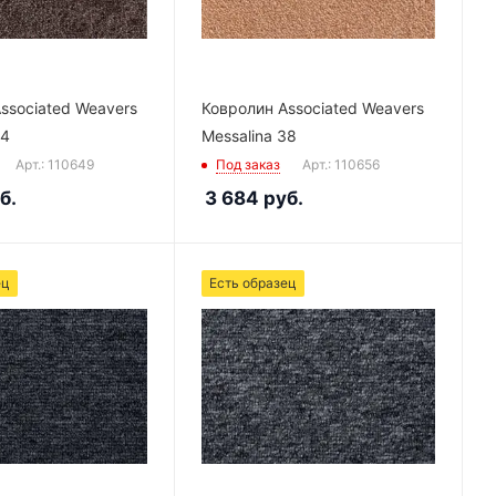
ssociated Weavers
Ковролин Associated Weavers
44
Messalina 38
Арт.: 110649
Под заказ
Арт.: 110656
б.
3 684
руб.
ец
Есть образец