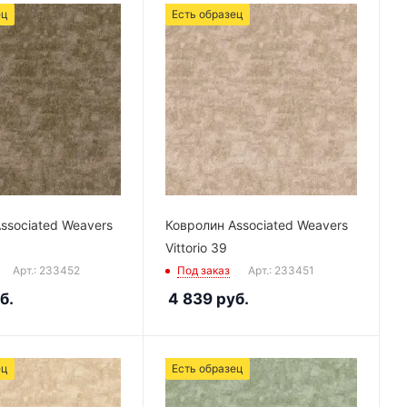
ец
Есть образец
ssociated Weavers
Ковролин Associated Weavers
Vittorio 39
Арт.: 233452
Под заказ
Арт.: 233451
б.
4 839
руб.
ец
Есть образец