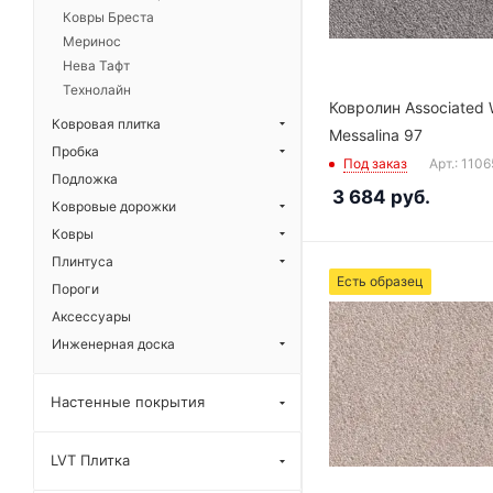
Ковры Бреста
Меринос
Нева Тафт
Технолайн
Ковролин Associated 
Ковровая плитка
Messalina 97
Пробка
Под заказ
Арт.: 110
Подложка
3 684
руб.
Ковровые дорожки
Ковры
Плинтуса
Есть образец
Пороги
Аксессуары
Инженерная доска
Настенные покрытия
LVT Плитка