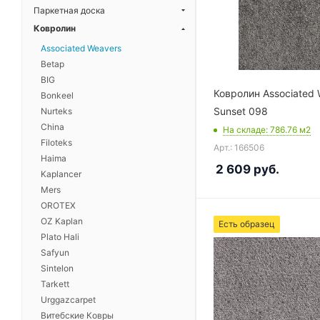
Паркетная доска
Ковролин
Associated Weavers
Betap
BIG
Ковролин Associated 
Bonkeel
Sunset 098
Nurteks
China
На складе
: 786.76
м2
Filoteks
Арт.: 166506
Haima
2 609
руб.
Kaplancer
Mers
OROTEX
OZ Kaplan
Есть образец
Plato Hali
Safyun
Sintelon
Tarkett
Urggazcarpet
Витебские Ковры