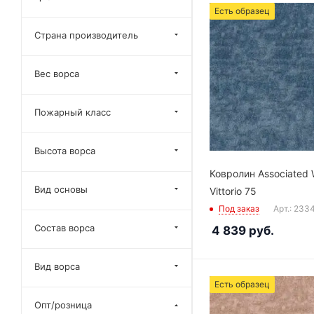
Есть образец
Страна производитель
Вес ворса
Пожарный класс
Высота ворса
Ковролин Associated 
Вид основы
Vittorio 75
Под заказ
Арт.: 233
Состав ворса
4 839
руб.
Вид ворса
Есть образец
Опт/розница