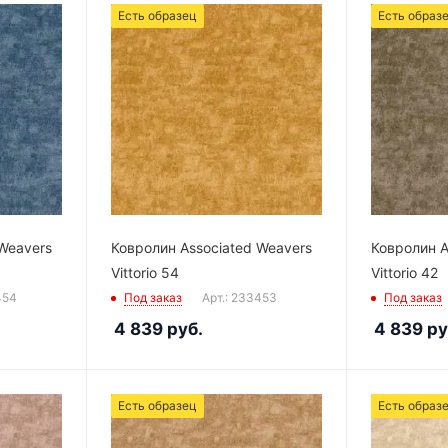
Есть образец
Есть образ
Weavers
Ковролин Associated Weavers
Ковролин A
Vittorio 54
Vittorio 42
454
Под заказ
Арт.: 233453
Под заказ
4 839
руб.
4 839
ру
Есть образец
Есть образ