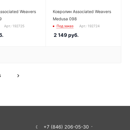
ssociated Weavers
Ковролин Associated Weavers
9
Medusa 098
Арт.: 192725
Под заказ
Арт.: 192724
б.
2 149
руб.
5
+7 (846) 206-05-30