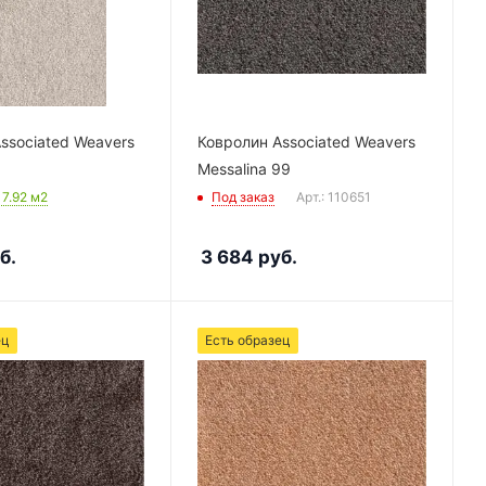
ssociated Weavers
Ковролин Associated Weavers
Messalina 99
: 7.92
м2
Под заказ
Арт.: 110651
б.
3 684
руб.
ец
Есть образец