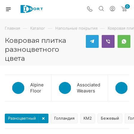
0
—
—
—
Главная
Каталог
Напольные покрытия
Ковровая пли
Ковровая плитка
разноцветного
цвета
Alpine
Associated
Floor
Weavers
Разноцветный
Голландия
КМ2
Бежевый
Го