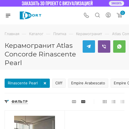
0
—
—
—
—
Главная
Каталог
Плитка
Керамогранит
Atlas Co
Керамогранит Atlas
Concorde Rinascente
Pearl
Rinascente Pearl
Cliff
Empire Arabescato
Empire C
ФИЛЬТР