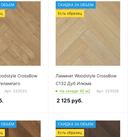
 ОБЪЕМ
СКИДКА ЗА ОБЪЕМ
ец
Есть образец
odstyle CrossBow
Ламинат Woodstyle CrossBow
Релампаго
C132 Дуб Илюма
Арт.: 233532
На складе
: 60
м2
Арт.: 233526
б.
2 125
руб.
 ОБЪЕМ
СКИДКА ЗА ОБЪЕМ
ец
Есть образец