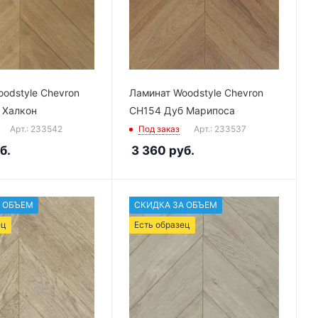
odstyle Chevron
Ламинат Woodstyle Chevron
 Халкон
CH154 Дуб Марипоса
Арт.: 233542
Под заказ
Арт.: 233537
б.
3 360
руб.
 ОБЪЕМ
СКИДКА ЗА ОБЪЕМ
ец
Есть образец