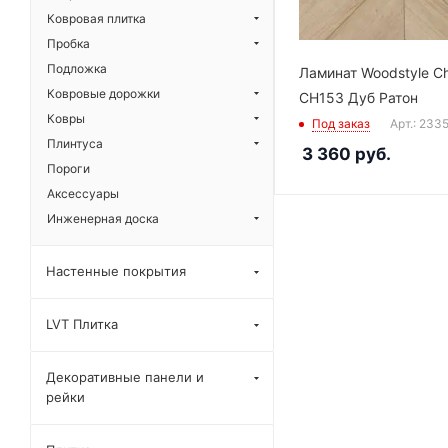
Ковровая плитка
Пробка
Подложка
Ламинат Woodstyle C
Ковровые дорожки
CH153 Дуб Ратон
Ковры
Под заказ
Арт.: 233
Плинтуса
3 360
руб.
Пороги
Аксессуары
Инженерная доска
Настенные покрытия
LVT Плитка
Декоративные панели и
рейки