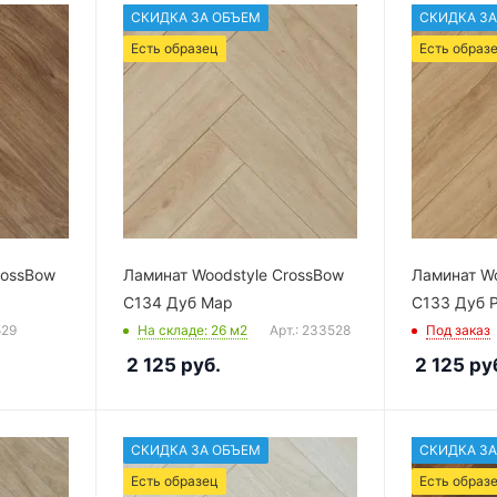
СКИДКА ЗА ОБЪЕМ
СКИДКА ЗА
Есть образец
Есть образ
rossBow
Ламинат Woodstyle CrossBow
Ламинат Wo
C134 Дуб Мар
C133 Дуб 
529
На складе
: 26
м2
Арт.: 233528
Под заказ
2 125
руб.
2 125
ру
СКИДКА ЗА ОБЪЕМ
СКИДКА ЗА
Есть образец
Есть образ