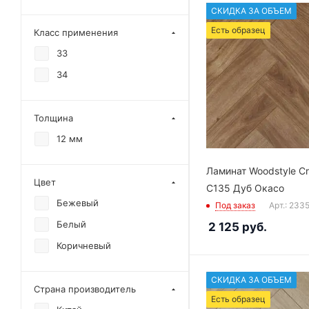
СКИДКА ЗА ОБЪЕМ
Есть образец
Класс применения
33
34
Толщина
12 мм
Ламинат Woodstyle C
Цвет
C135 Дуб Окасо
Бежевый
Под заказ
Арт.: 233
Белый
2 125
руб.
Коричневый
СКИДКА ЗА ОБЪЕМ
Страна производитель
Есть образец