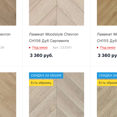
hevron
Ламинат Woodstyle Chevron
Ламинат Wo
CH156 Дуб Серпиенте
CH155 Дуб
536
Под заказ
Арт.: 233541
Под заказ
3 360
руб.
3 360
ру
СКИДКА ЗА ОБЪЕМ
СКИДКА ЗА
Есть образец
Есть образ