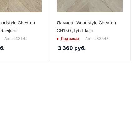
odstyle Chevron
Ламинат Woodstyle Chevron
 Элефант
CH150 Дуб Шафт
Арт.: 233544
Под заказ
Арт.: 233543
б.
3 360
руб.