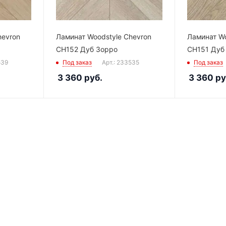
hevron
Ламинат Woodstyle Chevron
Ламинат Wo
CH152 Дуб Зорро
CH151 Дуб
539
Под заказ
Арт.: 233535
Под заказ
3 360
руб.
3 360
ру