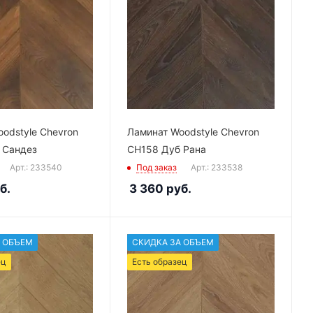
odstyle Chevron
Ламинат Woodstyle Chevron
 Сандез
CH158 Дуб Рана
Арт.: 233540
Под заказ
Арт.: 233538
б.
3 360
руб.
 ОБЪЕМ
СКИДКА ЗА ОБЪЕМ
ец
Есть образец