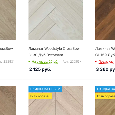
rossBow
Ламинат Woodstyle CrossBow
Ламинат Wo
C130 Дуб Эстрелла
CH159 Дуб
т.: 233531
На складе
: 20
м2
Арт.: 233534
Под заказ
2 125
руб.
3 360
ру
СКИДКА ЗА ОБЪЕМ
СКИДКА ЗА
Есть образец
Есть образ