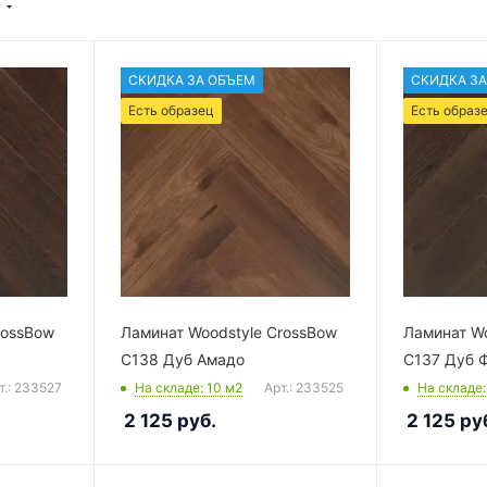
СКИДКА ЗА ОБЪЕМ
СКИДКА ЗА
Есть образец
Есть образ
rossBow
Ламинат Woodstyle CrossBow
Ламинат Wo
C138 Дуб Амадо
C137 Дуб 
т.: 233527
На складе
: 10
м2
Арт.: 233525
На складе
2 125
руб.
2 125
ру