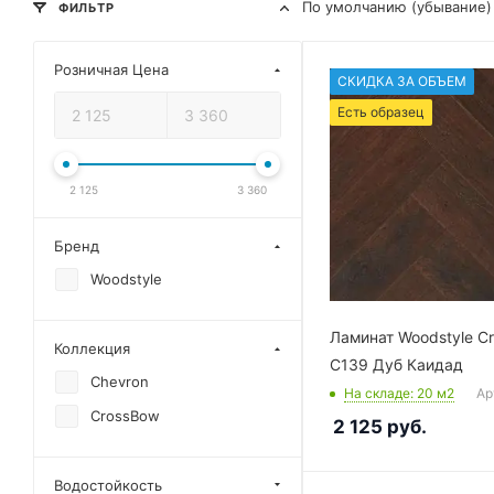
По умолчанию (убывание)
ФИЛЬТР
Розничная Цена
СКИДКА ЗА ОБЪЕМ
Есть образец
2 125
3 360
Бренд
Woodstyle
Ламинат Woodstyle C
Коллекция
C139 Дуб Каидад
Chevron
На складе
: 20
м2
Ар
CrossBow
2 125
руб.
Водостойкость