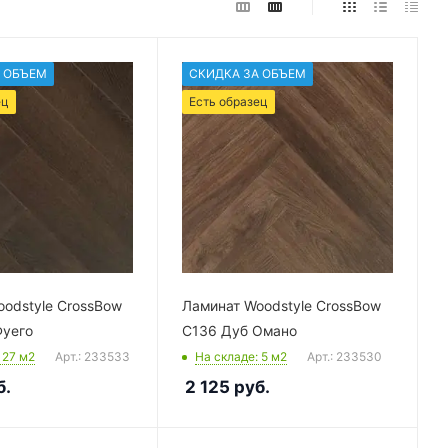
 ОБЪЕМ
СКИДКА ЗА ОБЪЕМ
ец
Есть образец
odstyle CrossBow
Ламинат Woodstyle CrossBow
Фуего
C136 Дуб Омано
: 27
м2
Арт.: 233533
На складе
: 5
м2
Арт.: 233530
б.
2 125
руб.