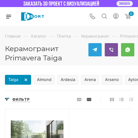
0
—
—
—
—
Главная
Каталог
Плитка
Керамогранит
Primaver
Керамогранит
Primavera Taiga
Taiga
Almond
Ardesia
Arena
Arseno
Ayto
ФИЛЬТР