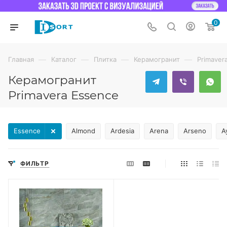
0
—
—
—
—
Главная
Каталог
Плитка
Керамогранит
Primaver
Керамогранит
Primavera Essence
Essence
Almond
Ardesia
Arena
Arseno
A
ФИЛЬТР