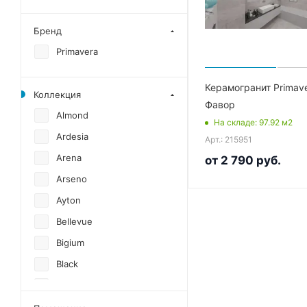
Бренд
Primavera
Керамогранит Primav
Коллекция
Фавор
Almond
На складе
: 97.92
м2
Ardesia
Арт.: 215951
Arena
от
2 790 руб.
Arseno
Ayton
Bellevue
Bigium
Black
Black Modulo
Blanco