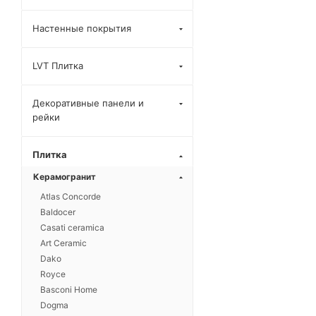
Roman Empro
Rubin
Настенные покрытия
Salvatore
LVT Плитка
Speranza
Titan
Декоративные панели и
Toledo
рейки
Vendome
Плитка
Videl
Атаго
Керамогранит
Atlas Concorde
Джимара
Baldocer
Игман
Casati ceramica
Кетил
Art Ceramic
Dako
Макалу
Royce
Манарага
Basconi Home
Dogma
Норденд