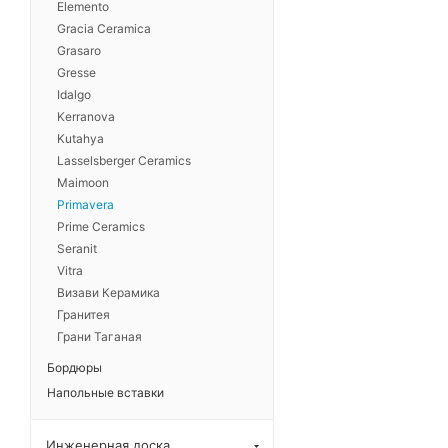
Elemento
Олимбос
Gracia Ceramica
Пантир
Grasaro
Gresse
Сион
Idalgo
Тайшань
Kerranova
Kutahya
Фавор
Lasselsberger Ceramics
Хасия
Maimoon
Primavera
Цанта
Prime Ceramics
Эльбрус
Seranit
Acacia
Vitra
Визави Керамика
Branch
Гранитея
Forest
Грани Таганая
Stoneart
Бордюры
Taiga
Напольные вставки
Acothly
Инженерная доска