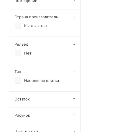
Помещение
Brecia
Страна производитель
Canyon
Кыргызстан
Caribbean
Chembra Onyx
Рельеф
Colonial
Нет
Cork
Dario
Тип
Essence
Напольная плитка
Fantasy
Fiji
Остаток
Fort Charcoal
Golden
Рисунок
Honey Onyx
Jakarta
Цвет плитка