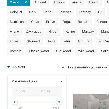
Фавор
Almond
Ardesia
Arena
Arseno
A
Colonial
Cork
Dario
Essence
Fantasy
Fiji
Namibian
Onyx
Provo
Regal
Remate
Richter
Атаго
Джимара
Игман
Кетил
Макалу
Мана
Forest
Stoneart
Taiga
Latur
Acothly
Black Ve
Romero
Classic Wood
Old Wood
Wild Wood
Soli
По умолчанию (убывание)
ФИЛЬТР
Розничная Цена
1 550
2 864