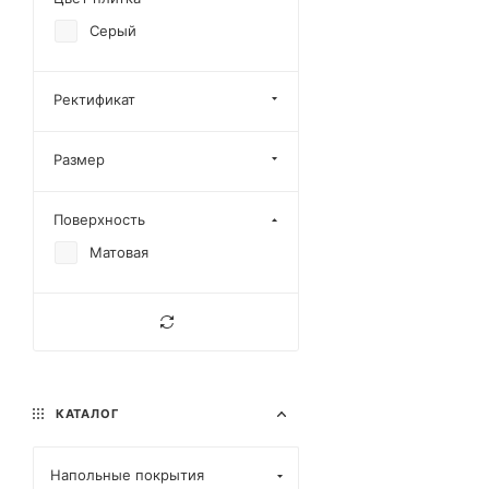
Kalos
Серый
Lambert
Maverick
Ректификат
Mezza
Montreal
Размер
Namibia
Поверхность
Namibian
Матовая
Onyx
Provo
Regal
Remate
Richter
КАТАЛОГ
Rockstone
Rodas
Напольные покрытия