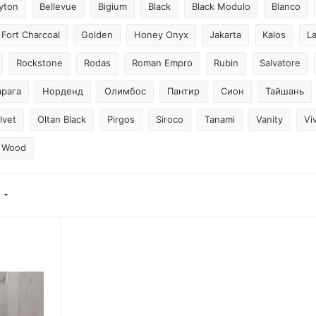
yton
Bellevue
Bigium
Black
Black Modulo
Blanco
Fort Charcoal
Golden
Honey Onyx
Jakarta
Kalos
L
Rockstone
Rodas
Roman Empro
Rubin
Salvatore
рага
Норденд
Олимбос
Пантир
Сион
Тайшань
lvet
Oltan Black
Pirgos
Siroco
Tanami
Vanity
Vi
d Wood