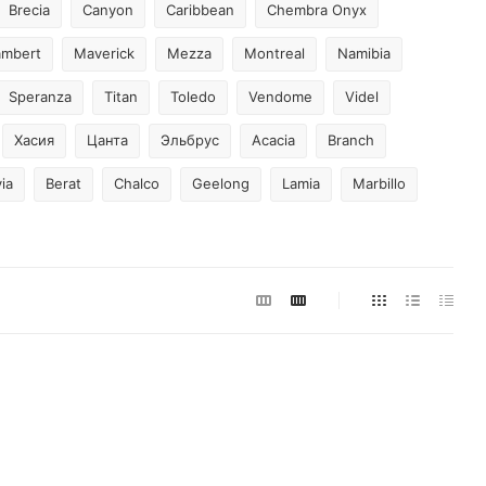
Brecia
Canyon
Caribbean
Chembra Onyx
ambert
Maverick
Mezza
Montreal
Namibia
Speranza
Titan
Toledo
Vendome
Videl
Хасия
Цанта
Эльбрус
Acacia
Branch
via
Berat
Chalco
Geelong
Lamia
Marbillo