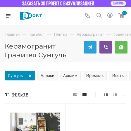
0
—
—
—
—
Главная
Каталог
Плитка
Керамогранит
Гранитея
Керамогранит
Гранитея Сунгуль
Сунгуль
Аллаки
Аркаим
Иремель
Исеть
ФИЛЬТР