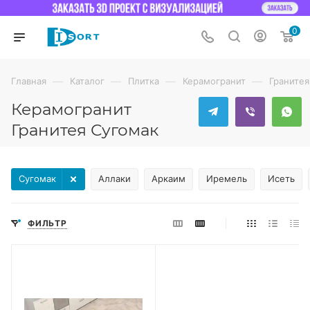
0
—
—
—
—
Главная
Каталог
Плитка
Керамогранит
Гранитея
Керамогранит
Гранитея Сугомак
Сугомак
Аллаки
Аркаим
Иремель
Исеть
ФИЛЬТР