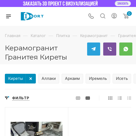
0
—
—
—
—
Главная
Каталог
Плитка
Керамогранит
Гранитея
Керамогранит
Гранитея Киреты
Киреты
Аллаки
Аркаим
Иремель
Исеть
ФИЛЬТР