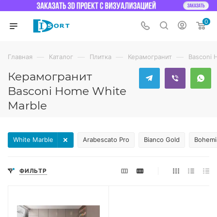
0
—
—
—
—
Главная
Каталог
Плитка
Керамогранит
Basconi
Керамогранит
Basconi Home White
Marble
White Marble
Arabescato Pro
Bianco Gold
Bohemi
ФИЛЬТР