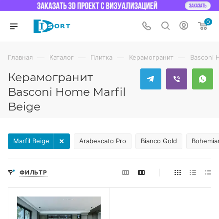
0
—
—
—
—
Главная
Каталог
Плитка
Керамогранит
Basconi
Керамогранит
Basconi Home Marfil
Beige
Marfil Beige
Arabescato Pro
Bianco Gold
Bohemia
ФИЛЬТР