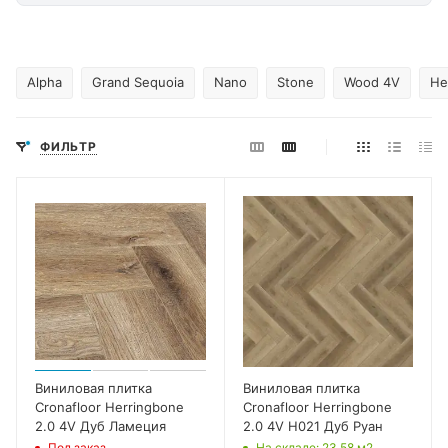
Alpha
Grand Sequoia
Nano
Stone
Wood 4V
He
ФИЛЬТР
Виниловая плитка
Виниловая плитка
Cronafloor Herringbone
Cronafloor Herringbone
2.0 4V Дуб Ламеция
2.0 4V H021 Дуб Руан
Под заказ
На складе
: 23.58
м2