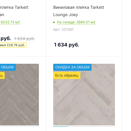
плитка Tarkett
Виниловая плитка Tarkett
an
Lounge Joey
: 5032.72
м2
На складе
: 2694.01
м2
Арт.: 231561
руб.
1 634
руб.
1 634
руб.
омия
228.76
руб.
 ОБЪЕМ
СКИДКА ЗА ОБЪЕМ
ец
Есть образец