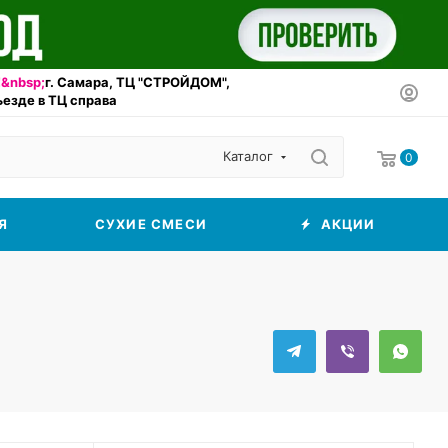
&nbsp;
г. Самара, ТЦ "СТРОЙДОМ",
въезде в ТЦ справа
Каталог
0
Я
СУХИЕ СМЕСИ
АКЦИИ