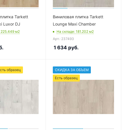
плитка Tarkett
Виниловая плитка Tarkett
i Luxor DJ
Lounge Maxi Chamber
: 225.449
м2
На складе
: 181.202
м2
Арт.: 237493
б.
1 634
руб.
сть образец
СКИДКА ЗА ОБЪЕМ
Есть образец