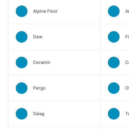
Alpine Floor
A
Dew
F
Ceramin
C
Pergo
O
Salag
T