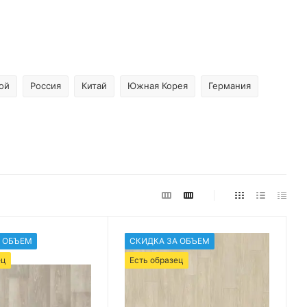
ой
Россия
Китай
Южная Корея
Германия
 ОБЪЕМ
СКИДКА ЗА ОБЪЕМ
ец
Есть образец