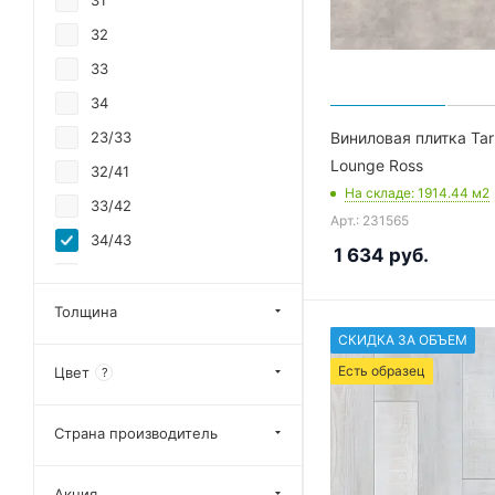
31
32
33
34
Виниловая плитка Tar
23/33
Lounge Ross
32/41
На складе
: 1914.44
м2
33/42
Арт.: 231565
34/43
1 634
руб.
23/31
23/34/43
Толщина
СКИДКА ЗА ОБЪЕМ
23/33/42
Есть образец
Цвет
?
23/34
42
Страна производитель
43
Акция