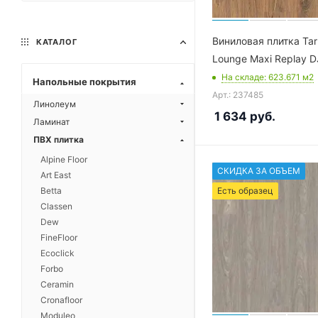
Виниловая плитка Tar
КАТАЛОГ
Lounge Maxi Replay D
На складе
: 623.671
м2
Напольные покрытия
Арт.: 237485
Линолеум
1 634
руб.
Ламинат
ПВХ плитка
Alpine Floor
СКИДКА ЗА ОБЪЕМ
Art East
Betta
Есть образец
Classen
Dew
FineFloor
Ecoclick
Forbo
Ceramin
Cronafloor
Moduleo