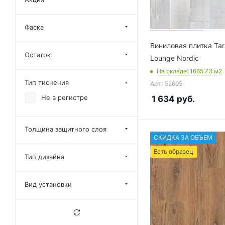
Фаска
Виниловая плитка Tar
Остаток
Lounge Nordic
На складе
: 1665.73
м2
Тип тиснения
Арт.: 52695
Не в регистре
1 634
руб.
Толщина защитного слоя
СКИДКА ЗА ОБЪЕМ
Есть образец
Тип дизайна
Вид установки