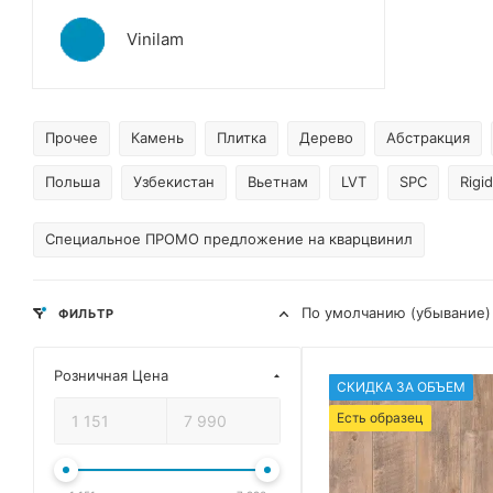
Vinilam
Прочее
Камень
Плитка
Дерево
Абстракция
Польша
Узбекистан
Вьетнам
LVT
SPC
Rigid
Специальное ПРОМО предложение на кварцвинил
По умолчанию (убывание)
ФИЛЬТР
Розничная Цена
СКИДКА ЗА ОБЪЕМ
Есть образец