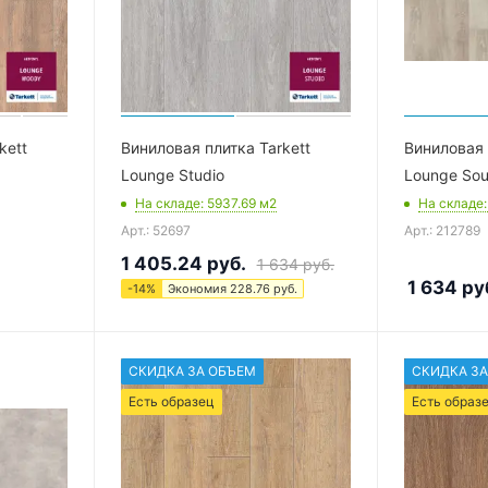
kett
Виниловая плитка Tarkett
Виниловая 
Lounge Studio
Lounge So
На складе
: 5937.69
м2
На складе
Арт.: 52697
Арт.: 212789
1 405.24
руб.
1 634
руб.
1 634
ру
-
14
%
Экономия
228.76
руб.
СКИДКА ЗА ОБЪЕМ
СКИДКА ЗА
Есть образец
Есть образ