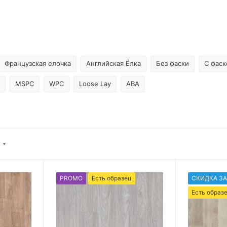
Французская елочка
Английская Ёлка
Без фаски
С фаск
MSPC
WPC
Loose Lay
ABA
PROMO
Есть образец
СКИДКА ЗА
Есть образ