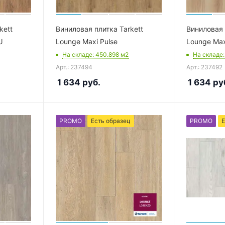
kett
Виниловая плитка Tarkett
Виниловая 
J
Lounge Maxi Pulse
Lounge Max
На складе
: 450.898
м2
На складе
Арт.: 237494
Арт.: 237492
1 634
руб.
1 634
ру
PROMO
Есть образец
PROMO
Е