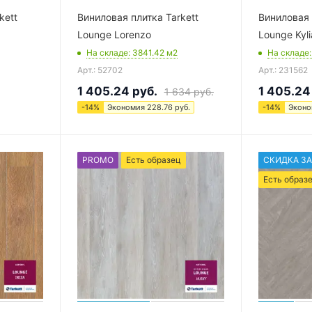
kett
Виниловая плитка Tarkett
Виниловая 
Lounge Lorenzo
Lounge Kyli
На складе
: 3841.42
м2
На складе
Арт.: 52702
Арт.: 231562
1 405.24
руб.
1 405.24
1 634
руб.
-
14
%
Экономия
228.76
руб.
-
14
%
Экон
PROMO
Есть образец
СКИДКА ЗА
Есть образ