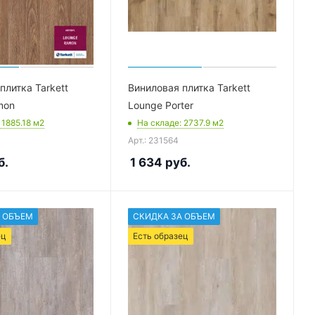
плитка Tarkett
Виниловая плитка Tarkett
mon
Lounge Porter
: 1885.18
м2
На складе
: 2737.9
м2
Арт.: 231564
б.
1 634
руб.
 ОБЪЕМ
СКИДКА ЗА ОБЪЕМ
ец
Есть образец