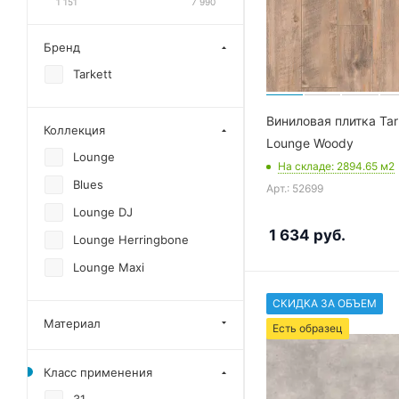
1 151
7 990
Бренд
Tarkett
Виниловая плитка Tar
Коллекция
Lounge Woody
Lounge
На складе
: 2894.65
м2
Blues
Арт.: 52699
Lounge DJ
1 634
руб.
Lounge Herringbone
Lounge Maxi
СКИДКА ЗА ОБЪЕМ
Материал
Есть образец
Класс применения