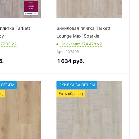
плитка Tarkett
Виниловая плитка Tarkett
by
Lounge Maxi Sparkle
: 77.33
м2
На складе
: 324.478
м2
Арт.: 237495
б.
1 634
руб.
 ОБЪЕМ
СКИДКА ЗА ОБЪЕМ
ец
Есть образец