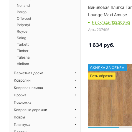
Norland
Виниловая плитка Tar
Pergo
Lounge Maxi Amuse
Offwood
На складе
: 122.206
м2
Polystyl
Арт.: 237496
Royce
Salag
1 634
руб.
Tarkett
Timber
Tulesna
Vinilam
СКИДКА ЗА ОБЪЕМ
Паркетная доска
Есть образец
Ковролин
Ковровая плитка
Пробка
Подложка
Ковровые дорожки
Ковры
Плинтуса
Пороги