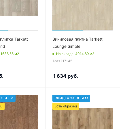
плитка Tarkett
Виниловая плитка Tarkett
und
Lounge Simple
: 1638.56
м2
На складе
: 4014.89
м2
Арт.: 117145
б.
1 634
руб.
 ОБЪЕМ
СКИДКА ЗА ОБЪЕМ
ец
Есть образец