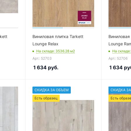
kett
Виниловая плитка Tarkett
Виниловая 
Lounge Relax
Lounge Ra
На складе
: 3536.28
м2
На складе
Арт.: 52703
Арт.: 52706
1 634
руб.
1 634
ру
СКИДКА ЗА ОБЪЕМ
СКИДКА ЗА
Есть образец
Есть образ