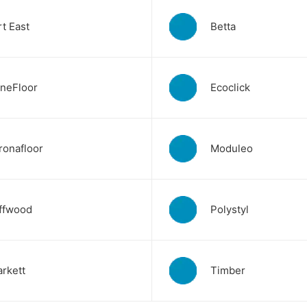
rt East
Betta
ineFloor
Ecoclick
ronafloor
Moduleo
ffwood
Polystyl
arkett
Timber