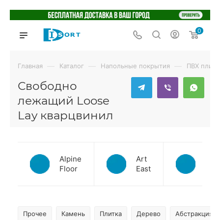
0
—
—
—
Главная
Каталог
Напольные покрытия
ПВХ плитк
Свободно
лежащий Loose
Lay кварцвинил
Alpine
Art
Bett
Floor
East
Прочее
Камень
Плитка
Дерево
Абстракция