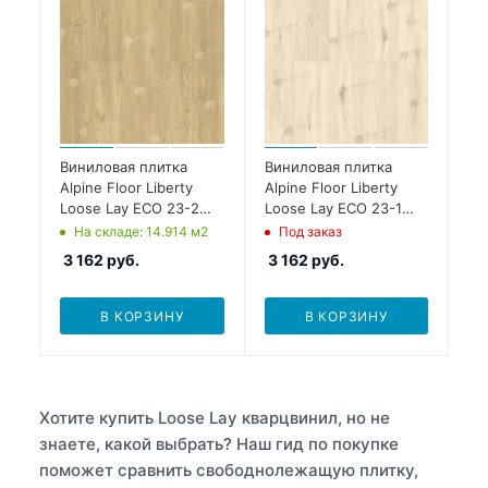
Виниловая плитка
Виниловая плитка
Alpine Floor Liberty
Alpine Floor Liberty
Loose Lay ECO 23-2
Loose Lay ECO 23-1
Дуб Ваниль Селект
Дуб Ваниль
На складе
: 14.914
м2
Под заказ
3 162
руб.
3 162
руб.
В КОРЗИНУ
В КОРЗИНУ
Хотите купить Loose Lay кварцвинил, но не
знаете, какой выбрать? Наш гид по покупке
поможет сравнить свободнолежащую плитку,