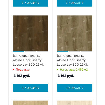
В КОРЗИНУ
В КОРЗИНУ
Виниловая плитка
Виниловая плитка
Alpine Floor Liberty
Alpine Floor Liberty
Loose Lay ECO 23-4
Loose Lay ECO 23-3
Дуб Натуральный
Дуб Натуральный
Под заказ
На складе
: 0.459
м2
Изысканный
Отбеленный
3 162
руб.
3 162
руб.
В КОРЗИНУ
В КОРЗИНУ