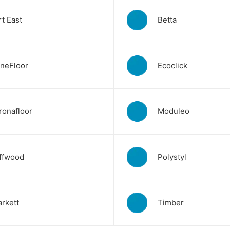
rt East
Betta
ineFloor
Ecoclick
ronafloor
Moduleo
ffwood
Polystyl
arkett
Timber