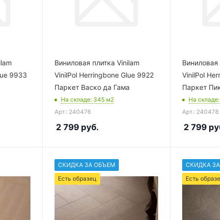
ilam
Виниловая плитка Vinilam
Виниловая 
Glue 9933
VinilPol Herringbone Glue 9922
VinilPol He
Паркет Васко да Гама
Паркет Пи
На складе
: 345
м2
На складе
Арт.: 240476
Арт.: 240478
2 799
руб.
2 799
ру
СКИДКА ЗА ОБЪЕМ
СКИДКА ЗА
Есть образец
Есть образ