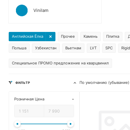
Vinilam
Английская Ёлка
Прочее
Камень
Плитка
Польша
Узбекистан
Вьетнам
LVT
SPC
Rigid
Специальное ПРОМО предложение на кварцвинил
По умолчанию (убывание)
ФИЛЬТР
Розничная Цена