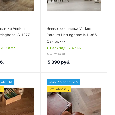
плитка Vinilam
Виниловая плитка Vinilam
rringbone IS11377
Parquet Herringbone IS11366
Санторини
: 201.98
м2
На складе
: 1214.6
м2
Арт.: 229728
б.
5 890
руб.
 ОБЪЕМ
СКИДКА ЗА ОБЪЕМ
ец
Есть образец