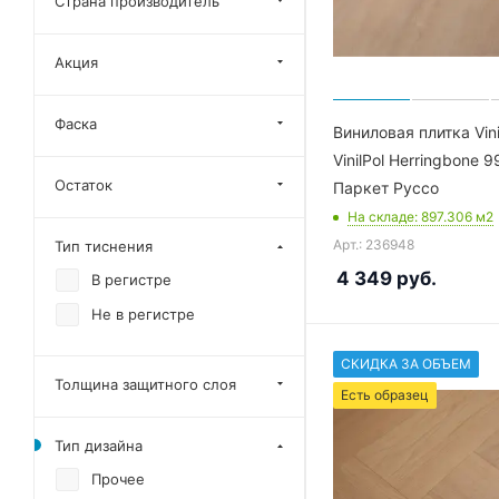
Страна производитель
VinilPol Herringbone
Акция
Chalet LVT
New Age Herringbone
Фаска
Виниловая плитка Vin
Lounge Herringbone
VinilPol Herringbone 
Stone Armor HV
Остаток
Паркет Руссо
Parquet LVT
На складе
: 897.306
м2
Herringbone LVT
Арт.: 236948
Тип тиснения
VinilPol Herringbone Glue
4 349
руб.
В регистре
Не в регистре
СКИДКА ЗА ОБЪЕМ
Толщина защитного слоя
Есть образец
Тип дизайна
Прочее