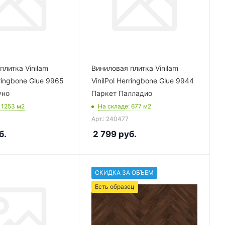
плитка Vinilam
Виниловая плитка Vinilam
rringbone Glue 9965
VinilPol Herringbone Glue 9944
уно
Паркет Палладио
: 1253
м2
На складе
: 677
м2
Арт.: 240477
б.
2 799
руб.
СКИДКА ЗА ОБЪЕМ
Есть образец