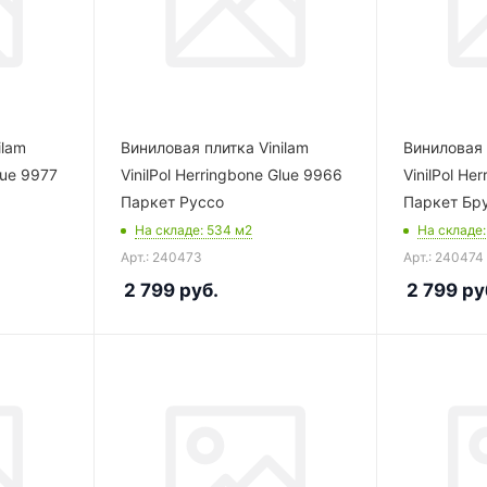
ilam
Виниловая плитка Vinilam
Виниловая 
lue 9977
VinilPol Herringbone Glue 9966
VinilPol He
Паркет Руссо
Паркет Бр
На складе
: 534
м2
На складе
Арт.: 240473
Арт.: 240474
2 799
руб.
2 799
ру