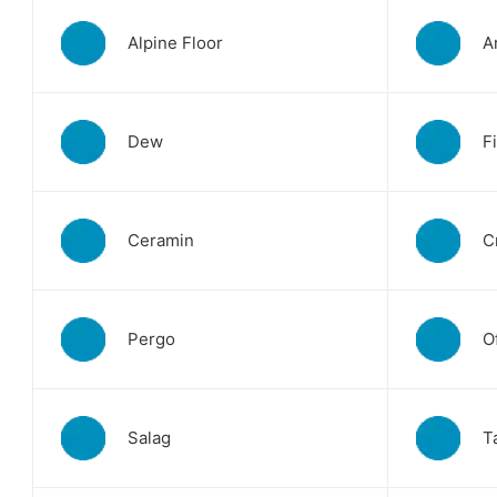
Alpine Floor
A
Dew
F
Ceramin
C
Pergo
O
Salag
T