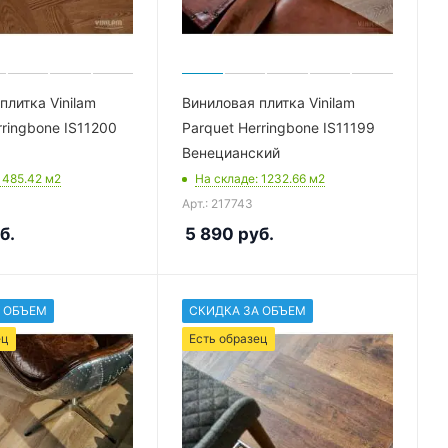
плитка Vinilam
Виниловая плитка Vinilam
rringbone IS11200
Parquet Herringbone IS11199
Венецианский
: 485.42
м2
На складе
: 1232.66
м2
Арт.: 217743
б.
5 890
руб.
 ОБЪЕМ
СКИДКА ЗА ОБЪЕМ
ец
Есть образец