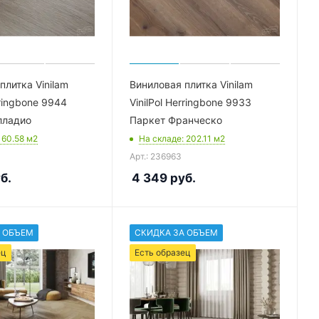
плитка Vinilam
Виниловая плитка Vinilam
rringbone 9944
VinilPol Herringbone 9933
лладио
Паркет Франческо
: 60.58
м2
На складе
: 202.11
м2
Арт.: 236963
б.
4 349
руб.
 ОБЪЕМ
СКИДКА ЗА ОБЪЕМ
ец
Есть образец