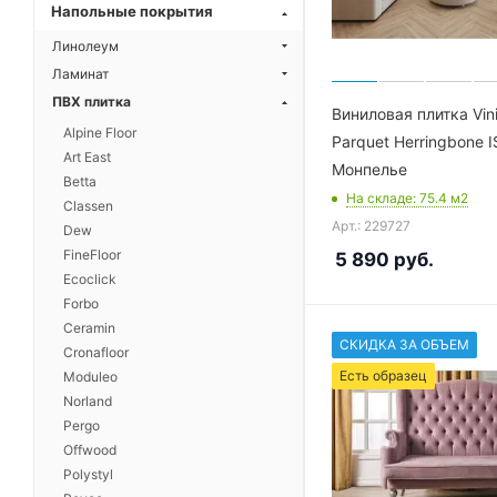
Напольные покрытия
Линолеум
Ламинат
ПВХ плитка
Виниловая плитка Vin
Alpine Floor
Parquet Herringbone 
Art East
Монпелье
Betta
На складе
: 75.4
м2
Classen
Арт.: 229727
Dew
FineFloor
5 890
руб.
Ecoclick
Forbo
Ceramin
СКИДКА ЗА ОБЪЕМ
Cronafloor
Есть образец
Moduleo
Norland
Pergo
Offwood
Polystyl