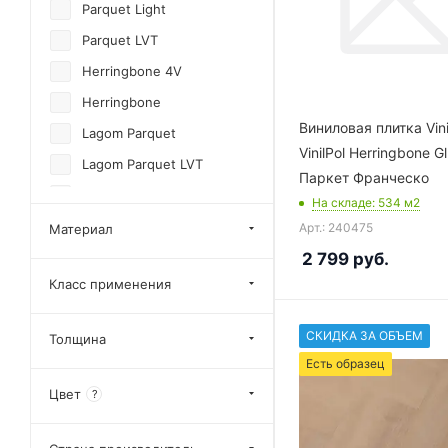
Parquet Light
Parquet LVT
Herringbone 4V
Herringbone
Виниловая плитка Vin
Lagom Parquet
VinilPol Herringbone 
Lagom Parquet LVT
Паркет Франческо
Parquet Herringbone Glue
На складе
: 534
м2
Parquet Premium ABA
Арт.: 240475
Материал
2 799
руб.
Roots Herringbone
Класс применения
Vorma Pad Pro Rigid
Art Parquet LVT
СКИДКА ЗА ОБЪЕМ
Толщина
HerringboneOFF
Есть образец
Ambient House
Цвет
?
Art Parquet SPC
Herringbone 2.0 4V