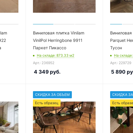
ilam
Виниловая плитка Vinilam
Виниловая 
922
VinilPol Herringbone 9911
Parquet He
а
Паркет Пикассо
Тусон
На складе
: 873.33
м2
На складе
Арт.: 236952
Арт.: 229729
4 349
руб.
5 890
ру
СКИДКА ЗА ОБЪЕМ
СКИДКА ЗА
Есть образец
Есть образ