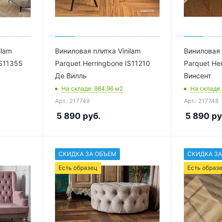
ilam
Виниловая плитка Vinilam
Виниловая 
IS11355
Parquet Herringbone IS11210
Parquet He
Де Вилль
Винсент
На складе
: 984.96
м2
На складе
Арт.: 217749
Арт.: 217748
5 890
руб.
5 890
ру
СКИДКА ЗА ОБЪЕМ
СКИДКА ЗА
Есть образец
Есть образ