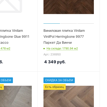
плитка Vinilam
Виниловая плитка Vinilam
rringbone Glue 9911
VinilPol Herringbone 9977
кассо
Паркет Да Винчи
: 478
м2
На складе
: 1790.94
м2
Арт.: 236950
б.
4 349
руб.
 ОБЪЕМ
СКИДКА ЗА ОБЪЕМ
ец
Есть образец