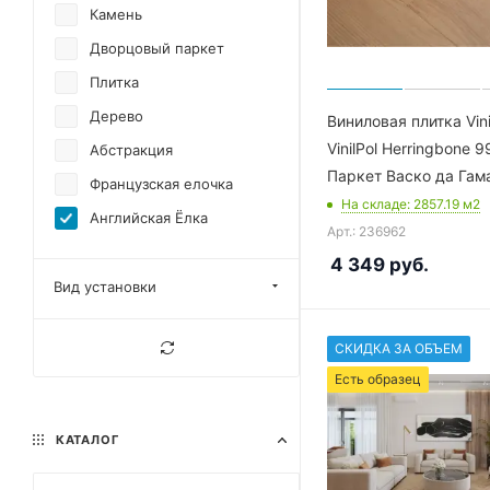
Камень
Дворцовый паркет
Плитка
Дерево
Виниловая плитка Vin
VinilPol Herringbone 9
Абстракция
Паркет Васко да Гам
Французская елочка
На складе
: 2857.19
м2
Английская Ёлка
Арт.: 236962
4 349
руб.
Вид установки
СКИДКА ЗА ОБЪЕМ
Есть образец
КАТАЛОГ