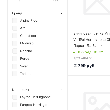
1 151
7 990
Бренд
Alpine Floor
Art
Виниловая плитка Vin
Cronafloor
VinilPol Herringbone G
Moduleo
Паркет Да Винчи
Norland
На складе
: 949
м2
Арт.: 240472
Pergo
2 799
руб.
Salag
Tarkett
Vinilam
Betta
Коллекция
Offwood
Layred Herringbone
Tulesna
Parquet Herringbone