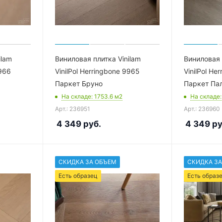
ilam
Виниловая плитка Vinilam
Виниловая 
9966
VinilPol Herringbone 9965
VinilPol He
Паркет Бруно
Паркет Па
На складе
: 1753.6
м2
На складе
Арт.: 236951
Арт.: 236960
4 349
руб.
4 349
ру
СКИДКА ЗА ОБЪЕМ
СКИДКА ЗА
Есть образец
Есть образ