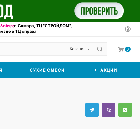
&nbsp;
г. Самара, ТЦ "СТРОЙДОМ",
въезде в ТЦ справа
Каталог
0
Я
СУХИЕ СМЕСИ
АКЦИИ