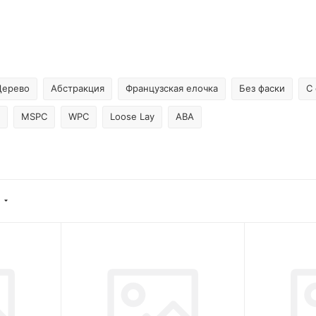
Дерево
Абстракция
Французская елочка
Без фаски
С
MSPC
WPC
Loose Lay
ABA