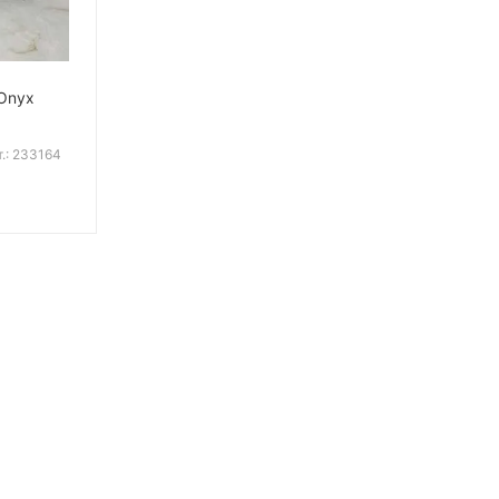
Onyx
т.: 233164