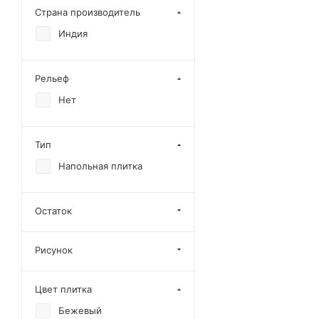
Страна производитель
Onyx Bianco
Индия
Onyx Grey
Onyx Noir
Рельеф
Onyx Radiance
Нет
Prestige Gold
Rivona Black
Тип
Sandstone Onyx
Напольная плитка
Segesta Grey
Silver Cascade
Остаток
Stone Echo
Stone Symphony
Рисунок
Unico White
Brilliance White
Цвет плитка
William Grey
Бежевый