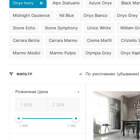
Onyx Ivory
Alps Statuario
Azure Onyx
Black Ma
Midnight Opulence
Nil Blue
Onyx Bianco
Onyx Grey
Stone Echo
Stone Symphony
Unico White
William G
Carrara Betria
Carrara Marmo
Crema Marfil
Cristello
Marmo Medici
Marmo Pulpis
Olympia Grey
Onyx Kap
По умолчанию (убывание)
ФИЛЬТР
Розничная Цена
1 869
2 384