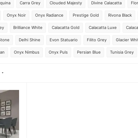
rquina
Carra Grey
Clouded Majesty
Divine Calacatta
Flo
Onyx Noir
Onyx Radiance
Prestige Gold
Rivona Black
rey
Brilliance White
Calacatta Gold
Calacatta Luxe
Calaca
 Stone
Delhi Shine
Evon Statuario
Filito Grey
Glacier Whi
lan
Onyx Nimbus
Onyx Puls
Persian Blue
Tunisia Grey