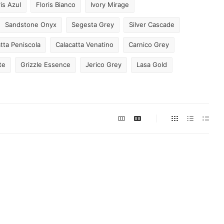
ris Azul
Floris Bianco
Ivory Mirage
Sandstone Onyx
Segesta Grey
Silver Cascade
tta Peniscola
Calacatta Venatino
Carnico Grey
te
Grizzle Essence
Jerico Grey
Lasa Gold