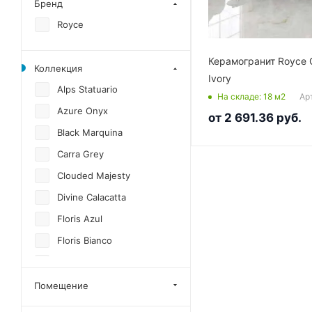
Бренд
Royce
Керамогранит Royce 
Коллекция
Ivory
Alps Statuario
Ар
На складе
: 18
м2
Azure Onyx
от
2 691.36 руб.
Black Marquina
Carra Grey
Clouded Majesty
Divine Calacatta
Floris Azul
Floris Bianco
Ivory Mirage
Midnight Opulence
Помещение
Nil Blue