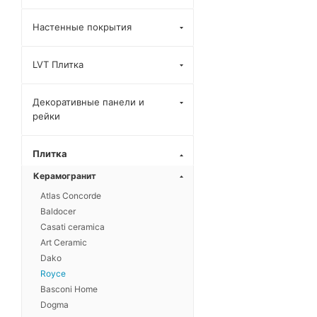
Lasa Gold
Настенные покрытия
Marmo Medici
Marmo Pulpis
LVT Плитка
Olympia Grey
Декоративные панели и
Onyx Ivory
рейки
Onyx Kaplan
Onyx Nimbus
Плитка
Onyx Puls
Керамогранит
Persian Blue
Atlas Concorde
Baldocer
Tunisia Grey
Casati ceramica
Art Ceramic
Dako
Royce
Basconi Home
Dogma