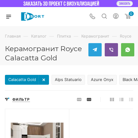
0
—
—
—
—
Главная
Каталог
Плитка
Керамогранит
Royce
Керамогранит Royce
Calacatta Gold
Calacatta Gold
Alps Statuario
Azure Onyx
Black M
ФИЛЬТР