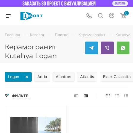
0
—
—
—
—
Главная
Каталог
Плитка
Керамогранит
Kutahya
Керамогранит
Kutahya Logan
Logan
Adria
Albatros
Atlantis
Black Calacatta
ФИЛЬТР