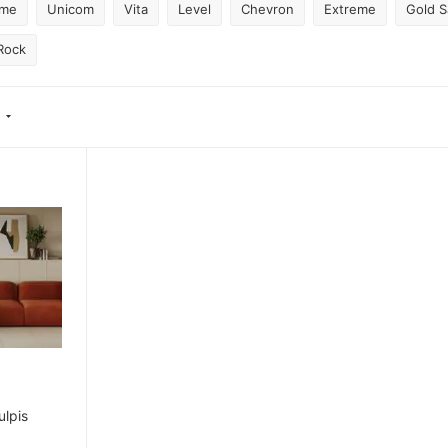
ime
Unicom
Vita
Level
Chevron
Extreme
Gold 
Rock
lpis