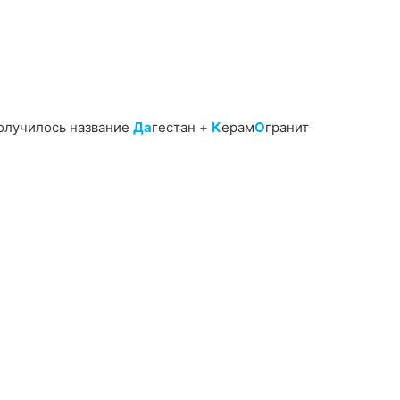
получилось название
Да
гестан +
К
ерам
О
гранит