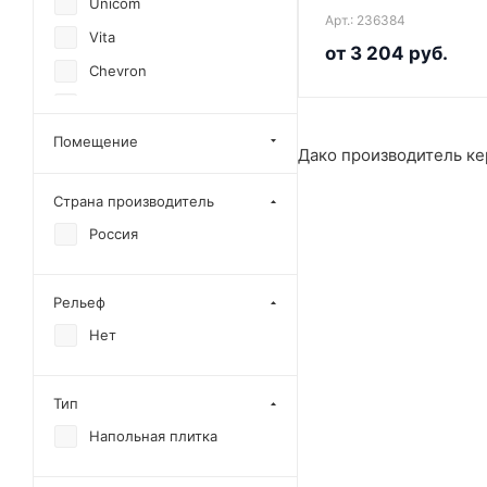
Unicom
Арт.: 236384
Vita
от
3 204 руб.
Chevron
Level
Extreme
Помещение
Дако производитель ке
Gold Sand
Страна производитель
Imperial
Россия
Legend
Life
Рельеф
Season
Нет
Supreme
Ultra
Тип
Cosmos
Напольная плитка
Pulpis
Travertine