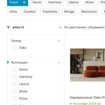
Pulpis
Genio
Harmony
Liberty
Muse
Pr
Ultra
Cosmos
Travertine
Mirage
Monocolor
По умолчанию (убывание)
ФИЛЬТР
Бренд
Dako
Коллекция
Genio
Harmony
Liberty
Muse
Керамогранит Dako Pu
Prime
На складе
: 35.64
м2