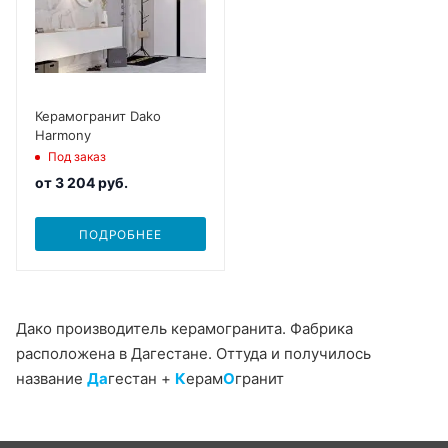
Керамогранит Dako
Harmony
Под заказ
от
3 204 руб.
ПОДРОБНЕЕ
Дако производитель керамогранита. Фабрика
расположена в Дагестане. Оттуда и получилось
название
Да
гестан +
К
ерам
О
гранит