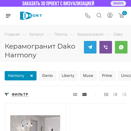
0
—
—
—
—
Главная
Каталог
Плитка
Керамогранит
Dako
Керамогранит Dako
Harmony
Harmony
Genio
Liberty
Muse
Prime
Unic
ФИЛЬТР