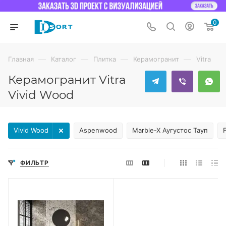
0
—
—
—
—
Главная
Каталог
Плитка
Керамогранит
Vitra
Керамогранит Vitra
Vivid Wood
Vivid Wood
Aspenwood
Marble-X Аугустос Тауп
ФИЛЬТР