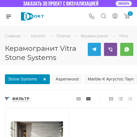
0
—
—
—
—
Главная
Каталог
Плитка
Керамогранит
Vitra
Керамогранит Vitra
Stone Systems
Stone Systems
Aspenwood
Marble-X Аугустос Тауп
ФИЛЬТР