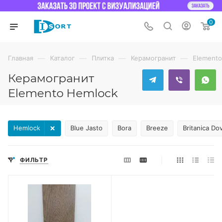
0
—
—
—
—
Главная
Каталог
Плитка
Керамогранит
Elemento
Керамогранит
Elemento Hemlock
Hemlock
Blue Jasto
Bora
Breeze
Britanica Do
ФИЛЬТР