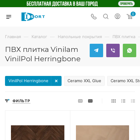
0
—
—
—
Главная
Каталог
Напольные покрытия
ПВХ плитка
ПВХ плитка Vinilam
VinilPol Herringbone
VinilPol Herringbone
Ceramo XXL Glue
Ceramo XXL S
ФИЛЬТР