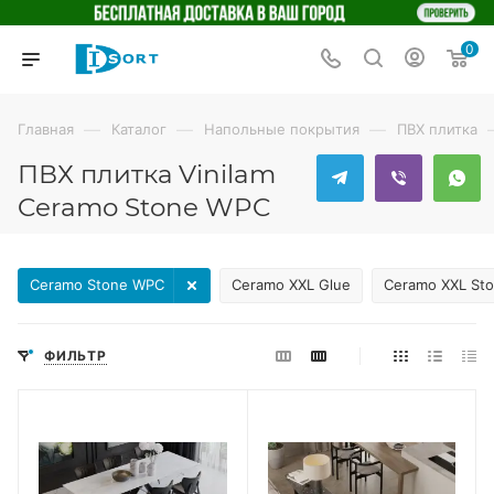
0
—
—
—
Главная
Каталог
Напольные покрытия
ПВХ плитка
ПВХ плитка Vinilam
Ceramo Stone WPC
Ceramo Stone WPC
Ceramo XXL Glue
Ceramo XXL St
ФИЛЬТР